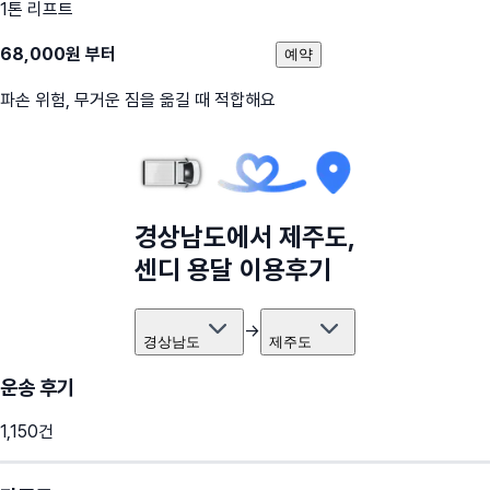
1톤 리프트
68,000
원 부터
예약
파손 위험, 무거운 짐을 옮길 때 적합해요
경상남도
에서
제주도
,
센디 용달 이용후기
→
경상남도
제주도
운송 후기
1,150
건