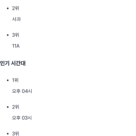
2
위
사과
3
위
11A
인기 시간대
1
위
오후 04시
2
위
오후 03시
3
위