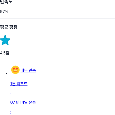
만족도
97
%
평균 평점
4.5
점
매우 만족
1톤 리프트
·
07월 14일
운송
·