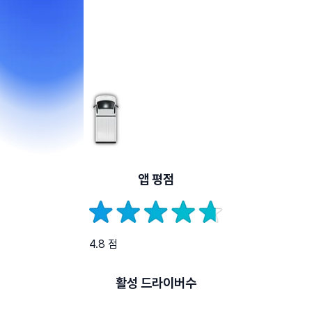
앱 평점
4.8 점
활성 드라이버수