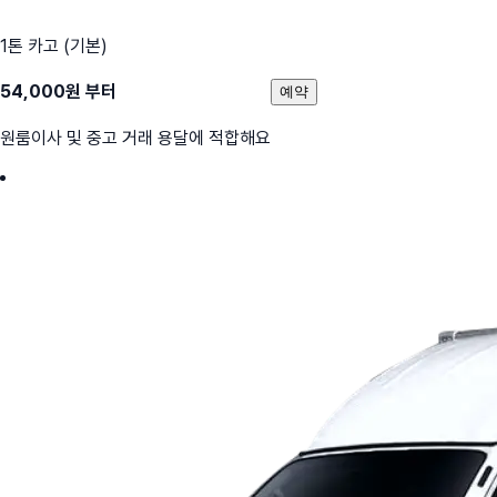
1톤 카고 (기본)
54,000
원 부터
예약
원룸이사 및 중고 거래 용달에 적합해요