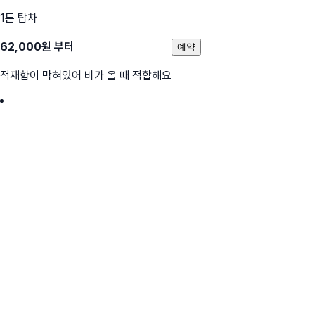
1톤 탑차
62,000
원 부터
예약
적재함이 막혀있어 비가 올 때 적합해요