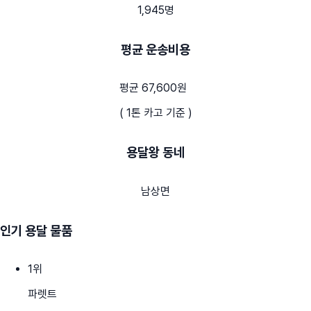
1,945명
평균 운송비용
평균 67,600원
( 1톤 카고 기준 )
용달왕 동네
남상면
인기 용달 물품
1
위
파렛트