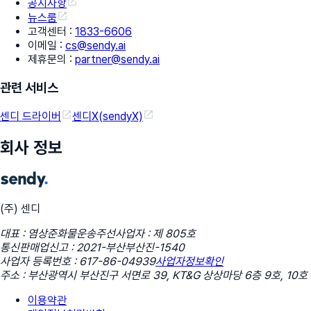
공지사항
뉴스룸
고객센터
:
1833-6606
이메일
:
cs@sendy.ai
제휴문의
:
partner@sendy.ai
관련 서비스
센디 드라이버
센디X(sendyX)
회사 정보
(주) 센디
대표 : 염상준
화물운송주선사업자 : 제 805호
통신판매업신고 : 2021-부산부산진-1540
사업자 등록번호 : 617-86-04939
사업자정보확인
주소 : 부산광역시 부산진구 서면로 39, KT&G 상상마당 6층 9호, 10호
이용약관