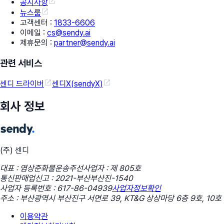
공지사항
뉴스룸
고객센터
:
1833-6606
이메일
:
cs@sendy.ai
제휴문의
:
partner@sendy.ai
관련 서비스
센디 드라이버
센디X(sendyX)
회사 정보
(주) 센디
대표 : 염상준
화물운송주선사업자 : 제 805호
통신판매업신고 : 2021-부산부산진-1540
사업자 등록번호 : 617-86-04939
사업자정보확인
주소 : 부산광역시 부산진구 서면로 39, KT&G 상상마당 6층 9호, 10호
이용약관