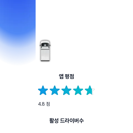
앱 평점
4.8 점
활성 드라이버수