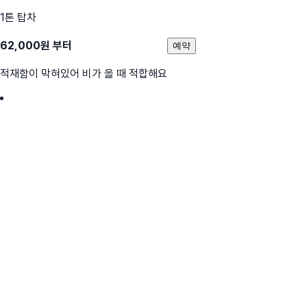
1톤 탑차
62,000
원 부터
예약
적재함이 막혀있어 비가 올 때 적합해요