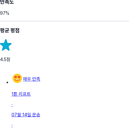
만족도
97
%
평균 평점
4.5
점
매우 만족
1톤 리프트
·
07월 14일
운송
·