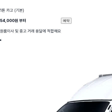
1톤 카고 (기본)
54,000
원 부터
예약
원룸이사 및 중고 거래 용달에 적합해요