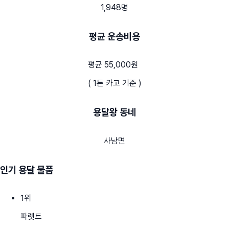
1,948명
평균 운송비용
평균 55,000원
( 1톤 카고 기준 )
용달왕 동네
사남면
인기 용달 물품
1
위
파렛트