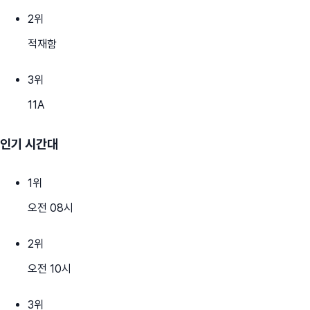
2
위
적재함
3
위
11A
인기 시간대
1
위
오전 08시
2
위
오전 10시
3
위