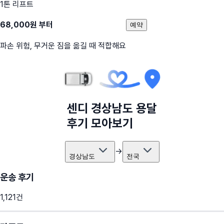
1톤 리프트
68,000
원 부터
예약
파손 위험, 무거운 짐을 옮길 때 적합해요
센디
경상남도
용달
후기 모아보기
→
경상남도
전국
운송 후기
1,121
건