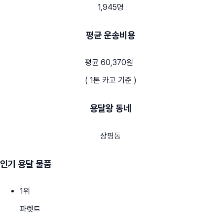
1,945명
평균 운송비용
평균 60,370원
( 1톤 카고 기준 )
용달왕 동네
상평동
인기 용달 물품
1
위
파렛트