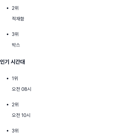
2
위
적재함
3
위
박스
인기 시간대
1
위
오전 08시
2
위
오전 10시
3
위