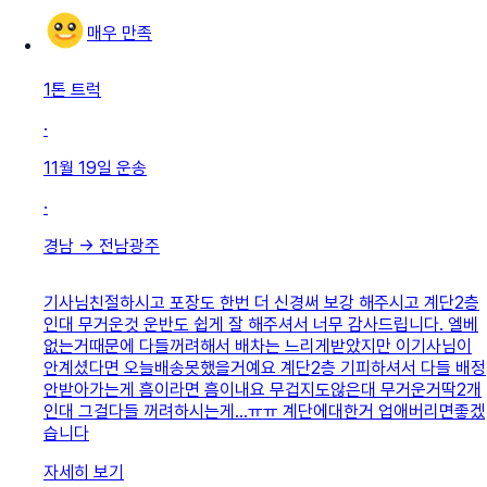
매우 만족
1톤 트럭
·
11월 19일
운송
·
경남
→
전남광주
기사님친절하시고 포장도 한번 더 신경써 보강 해주시고 계단2층
인대 무거운것 운반도 쉽게 잘 해주셔서 너무 감사드립니다. 엘베
없는거때문에 다들꺼려해서 배차는 느리게받았지만 이기사님이
안계셨다면 오늘배송못했을거예요 계단2층 기피하셔서 다들 배정
안받아가는게 흠이라면 흠이내요 무겁지도않은대 무거운거딱2개
인대 그걸다들 꺼려하시는게...ㅠㅠ 계단에대한거 업애버리면좋겠
습니다
자세히 보기