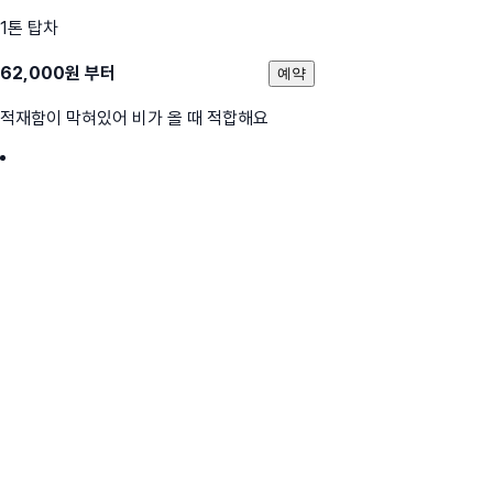
1톤 탑차
62,000
원 부터
예약
적재함이 막혀있어 비가 올 때 적합해요