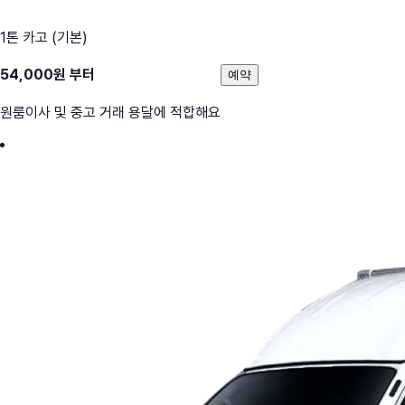
1톤 카고 (기본)
54,000
원 부터
예약
원룸이사 및 중고 거래 용달에 적합해요