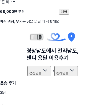
1톤 리프트
68,000
원 부터
예약
파손 위험, 무거운 짐을 옮길 때 적합해요
경상남도
에서
전라남도
,
센디 용달 이용후기
→
경상남도
전라남도
운송 후기
35
건