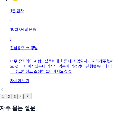
1톤 탑차
·
10월 04일
운송
·
전남광주
→
경남
너무 장거리이고 힘드셨을텐데 힘든 내색 없으시고 처리해주셨어
요 첫 타지 이사였는데 기사님 덕분에 걱정없이 진행했습니다 너
무 수고하셨고 조심히 돌아가세요☺️☺️
자세히 보기
1
2
3
4
자주 묻는 질문