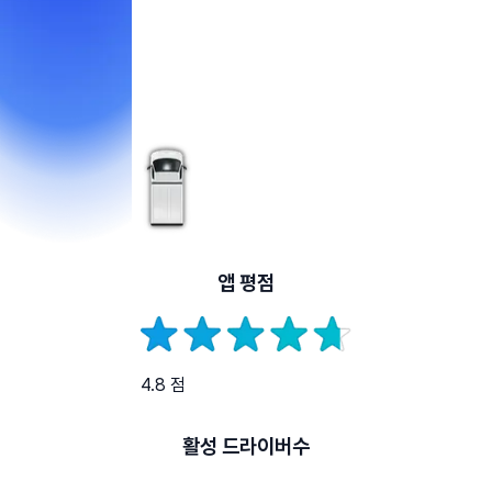
앱 평점
4.8 점
활성 드라이버수