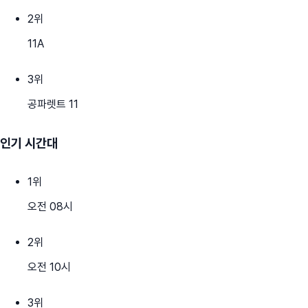
2
위
11A
3
위
공파렛트 11
인기 시간대
1
위
오전 08시
2
위
오전 10시
3
위