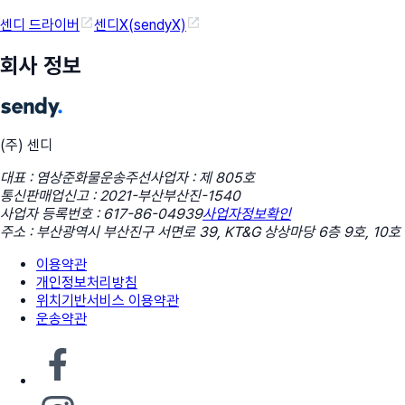
센디 드라이버
센디X(sendyX)
회사 정보
(주) 센디
대표 : 염상준
화물운송주선사업자 : 제 805호
통신판매업신고 : 2021-부산부산진-1540
사업자 등록번호 : 617-86-04939
사업자정보확인
주소 : 부산광역시 부산진구 서면로 39, KT&G 상상마당 6층 9호, 10호
이용약관
개인정보처리방침
위치기반서비스 이용약관
운송약관