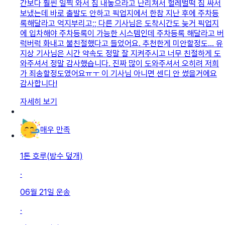
간보다 훨씬 일찍 와서 짐 내놓으라고 난리쳐서 헐레벌떡 짐 싸서
보냈는데 바로 출발도 안하고 픽업지에서 한참 지난 후에 주차등
록해달라고 억지부리고;; 다른 기사님은 도착시간도 늦거 픽업지
에 입차해야 주차등록이 가능한 시스템인데 주차등록 해달라고 버
럭버럭 화내고 불친절했다고 들었어요. 추천한게 미안할정도... 유
지상 기사님은 시간 약속도 정말 잘 지켜주시고 너무 친절하게 도
와주셔서 정말 감사했습니다. 진짜 많이 도와주셔서 오히려 저희
가 죄송할정도였어요ㅠㅜ 이 기사님 아니면 센디 안 썼을거에요
감사합니다!
자세히 보기
매우 만족
1톤 호루(방수 덮개)
·
06월 21일
운송
·