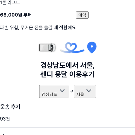
1톤 리프트
68,000
원 부터
예약
파손 위험, 무거운 짐을 옮길 때 적합해요
경상남도
에서
서울
,
센디 용달 이용후기
→
경상남도
서울
운송 후기
93
건