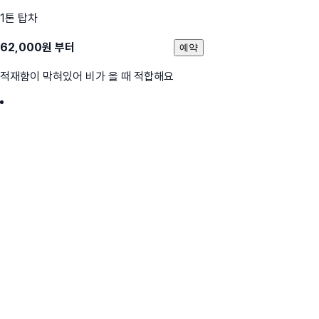
1톤 탑차
62,000
원 부터
예약
적재함이 막혀있어 비가 올 때 적합해요