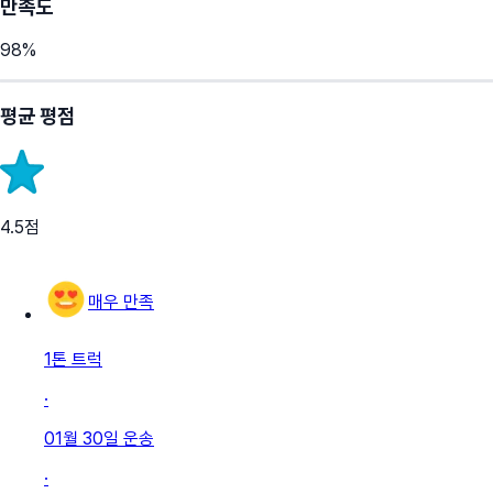
만족도
98
%
평균 평점
4.5
점
매우 만족
1톤 트럭
·
01월 30일
운송
·