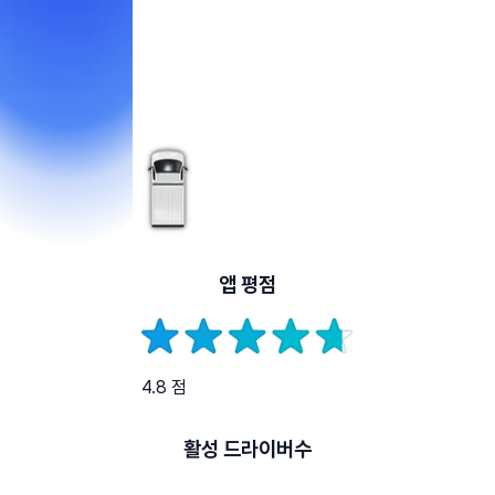
앱 평점
4.8 점
활성 드라이버수