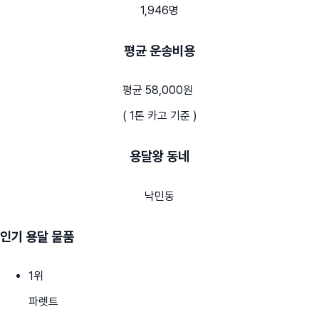
1,946명
평균 운송비용
평균 58,000원
( 1톤 카고 기준 )
용달왕 동네
낙민동
인기 용달 물품
1
위
파렛트