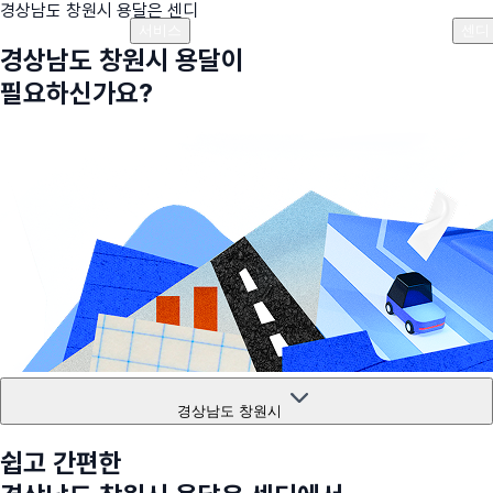
경상남도 창원시
용달은 센디
플랜안내
비용안내
비용계산기
고객센터
서비스
센디
경상남도 창원시
용달이
필요하신가요?
경상남도 창원시
쉽고 간편한