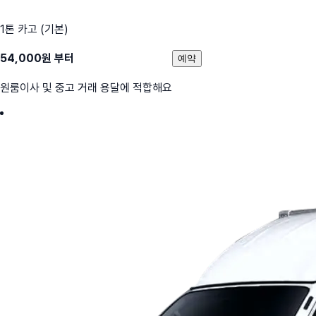
1톤 카고 (기본)
54,000
원 부터
예약
원룸이사 및 중고 거래 용달에 적합해요