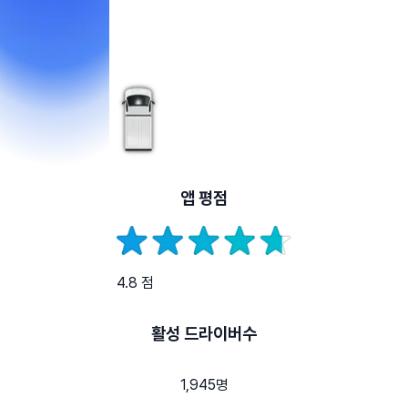
앱 평점
4.8 점
활성 드라이버수
1,945명