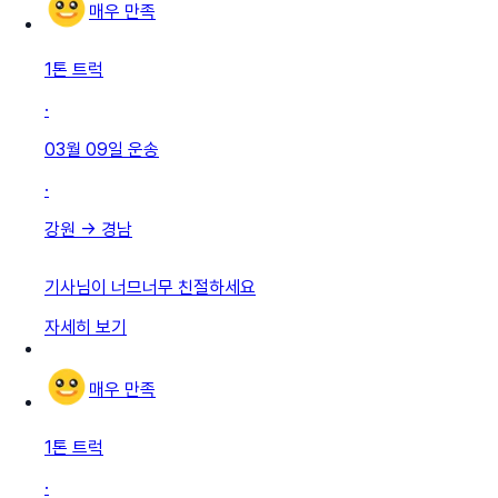
매우 만족
1톤 트럭
·
03월 09일
운송
·
강원
→
경남
기사님이 너므너무 친절하세요
자세히 보기
매우 만족
1톤 트럭
·