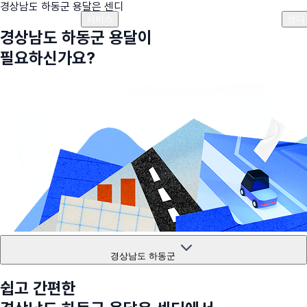
경상남도 하동군
용달은 센디
플랜안내
비용안내
비용계산기
고객센터
서비스
센디
경상남도 하동군
용달이
필요하신가요?
경상남도 하동군
쉽고 간편한