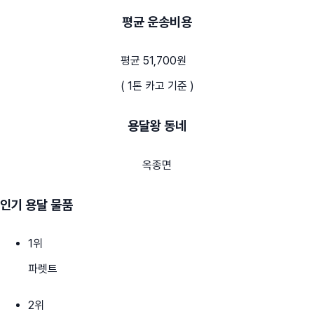
평균 운송비용
평균 51,700원
( 1톤 카고 기준 )
용달왕 동네
옥종면
인기 용달 물품
1
위
파렛트
2
위