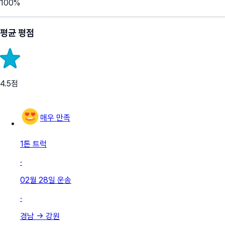
100
%
평균 평점
4.5
점
매우 만족
1톤 트럭
·
02월 28일
운송
·
경남
→
강원