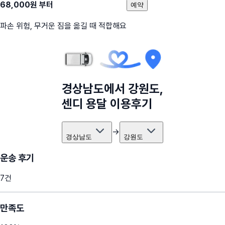
68,000
원 부터
예약
파손 위험, 무거운 짐을 옮길 때 적합해요
경상남도
에서
강원도
,
센디 용달 이용후기
→
경상남도
강원도
운송 후기
7
건
만족도