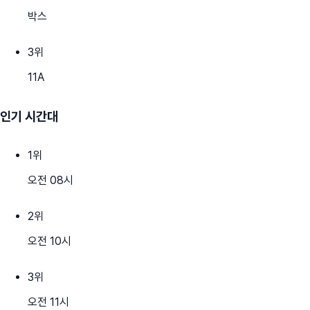
박스
3
위
11A
인기 시간대
1
위
오전 08시
2
위
오전 10시
3
위
오전 11시