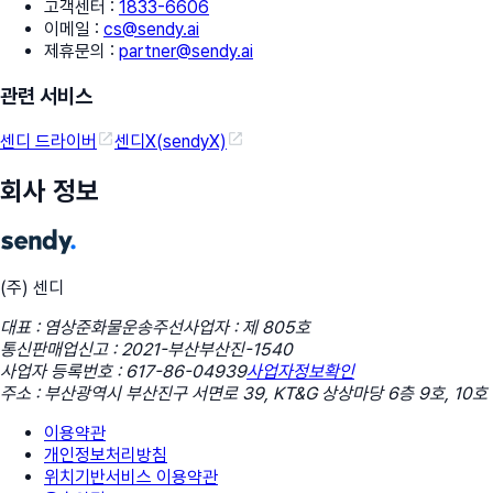
고객센터
:
1833-6606
이메일
:
cs@sendy.ai
제휴문의
:
partner@sendy.ai
관련 서비스
센디 드라이버
센디X(sendyX)
회사 정보
(주) 센디
대표 : 염상준
화물운송주선사업자 : 제 805호
통신판매업신고 : 2021-부산부산진-1540
사업자 등록번호 : 617-86-04939
사업자정보확인
주소 : 부산광역시 부산진구 서면로 39, KT&G 상상마당 6층 9호, 10호
이용약관
개인정보처리방침
위치기반서비스 이용약관