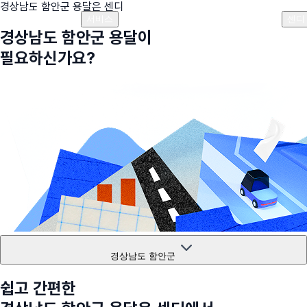
경상남도 함안군
용달은 센디
플랜안내
비용안내
비용계산기
고객센터
서비스
센디
경상남도 함안군
용달이
필요하신가요?
경상남도 함안군
쉽고 간편한