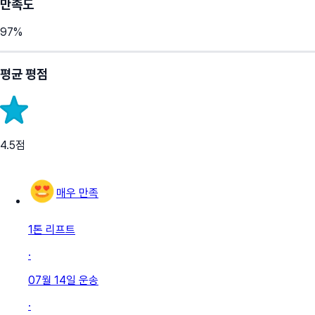
만족도
97
%
평균 평점
4.5
점
매우 만족
1톤 리프트
·
07월 14일
운송
·