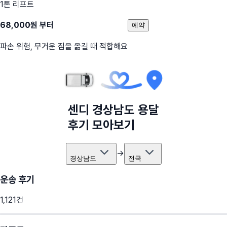
1톤 리프트
68,000
원 부터
예약
파손 위험, 무거운 짐을 옮길 때 적합해요
센디
경상남도
용달
후기 모아보기
→
경상남도
전국
운송 후기
1,121
건