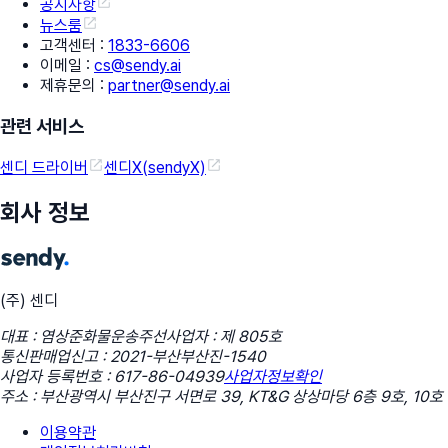
공지사항
뉴스룸
고객센터
:
1833-6606
이메일
:
cs@sendy.ai
제휴문의
:
partner@sendy.ai
관련 서비스
센디 드라이버
센디X(sendyX)
회사 정보
(주) 센디
대표 : 염상준
화물운송주선사업자 : 제 805호
통신판매업신고 : 2021-부산부산진-1540
사업자 등록번호 : 617-86-04939
사업자정보확인
주소 : 부산광역시 부산진구 서면로 39, KT&G 상상마당 6층 9호, 10호
이용약관