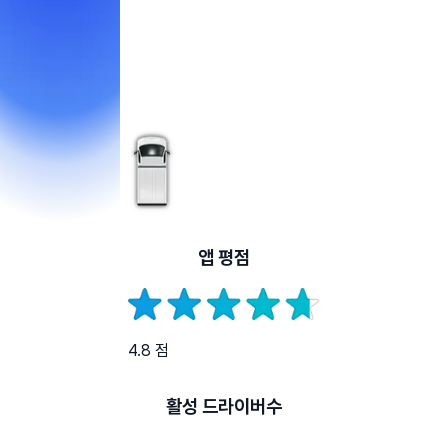
앱 평점
4.8 점
활성 드라이버수