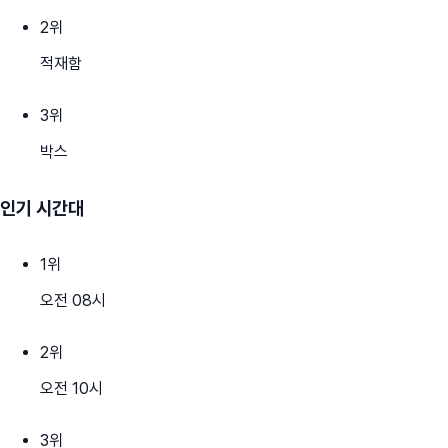
2
위
적재함
3
위
박스
인기 시간대
1
위
오전 08시
2
위
오전 10시
3
위