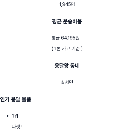
1,945명
평균 운송비용
평균 64,195원
( 1톤 카고 기준 )
용달왕 동네
칠서면
인기 용달 물품
1
위
파렛트