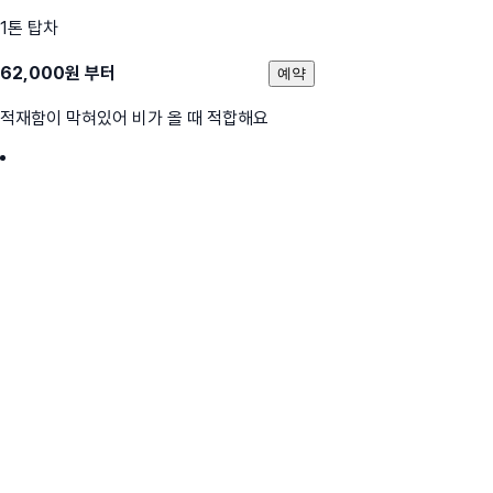
1톤 탑차
62,000
원 부터
예약
적재함이 막혀있어 비가 올 때 적합해요