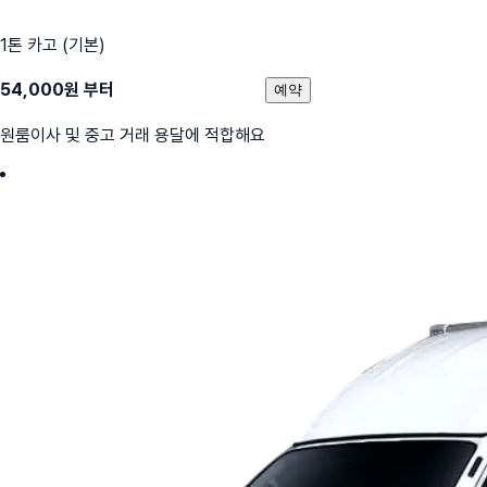
1톤 카고 (기본)
54,000
원 부터
예약
원룸이사 및 중고 거래 용달에 적합해요