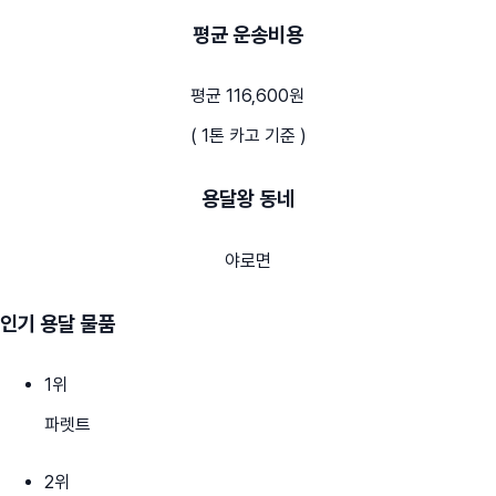
평균 운송비용
평균 116,600원
( 1톤 카고 기준 )
용달왕 동네
야로면
인기 용달 물품
1
위
파렛트
2
위