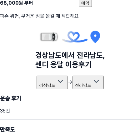
68,000
원 부터
예약
파손 위험, 무거운 짐을 옮길 때 적합해요
경상남도
에서
전라남도
,
센디 용달 이용후기
→
경상남도
전라남도
운송 후기
35
건
만족도