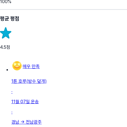
100
%
평균 평점
4.5
점
매우 만족
1톤 호루(방수 덮개)
·
11월 07일
운송
·
경남
→
전남광주