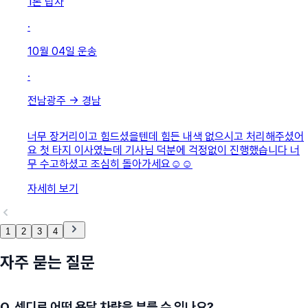
1톤 탑차
·
10월 04일
운송
·
전남광주
→
경남
너무 장거리이고 힘드셨을텐데 힘든 내색 없으시고 처리해주셨어
요 첫 타지 이사였는데 기사님 덕분에 걱정없이 진행했습니다 너
무 수고하셨고 조심히 돌아가세요☺️☺️
자세히 보기
1
2
3
4
자주 묻는 질문
Q.
센디로 어떤 용달 차량을 부를 수 있나요?