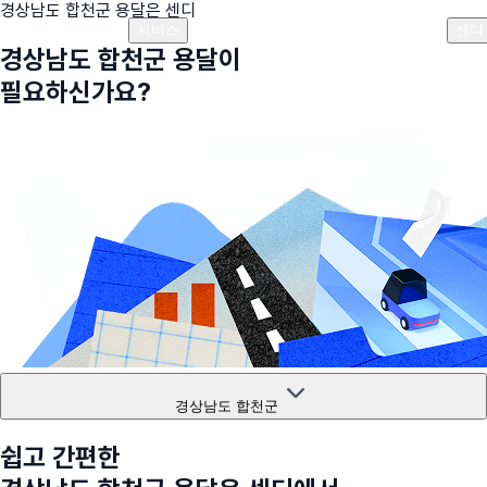
경상남도 합천군
용달은 센디
플랜안내
비용안내
비용계산기
고객센터
서비스
센디
경상남도 합천군
용달이
필요하신가요?
경상남도 합천군
쉽고 간편한