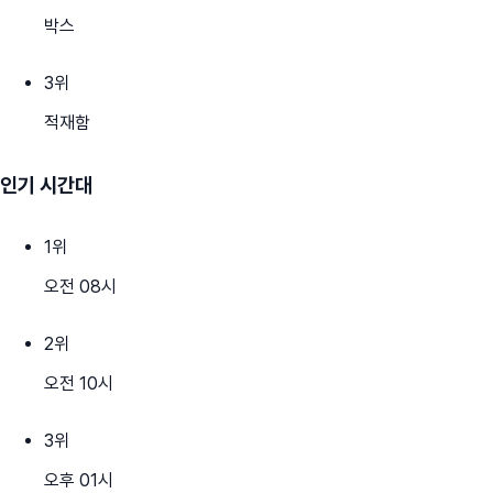
박스
3
위
적재함
인기 시간대
1
위
오전 08시
2
위
오전 10시
3
위
오후 01시