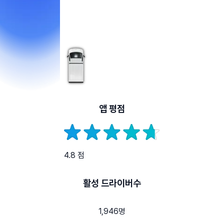
앱 평점
4.8 점
활성 드라이버수
1,946명