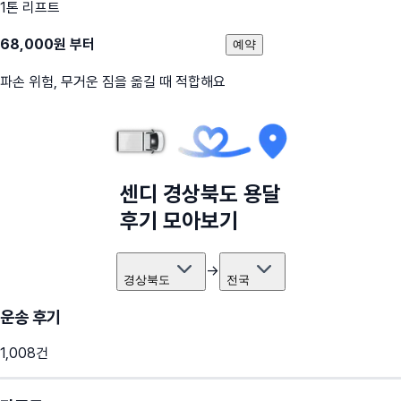
1톤 리프트
68,000
원 부터
예약
파손 위험, 무거운 짐을 옮길 때 적합해요
센디
경상북도
용달
후기 모아보기
→
경상북도
전국
운송 후기
1,008
건