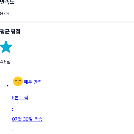
만족도
97
%
평균 평점
4.5
점
매우 만족
5톤 트럭
·
07월 30일
운송
·