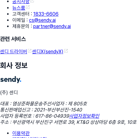
공지사항
뉴스룸
고객센터
:
1833-6606
이메일
:
cs@sendy.ai
제휴문의
:
partner@sendy.ai
관련 서비스
센디 드라이버
센디X(sendyX)
회사 정보
(주) 센디
대표 : 염상준
화물운송주선사업자 : 제 805호
통신판매업신고 : 2021-부산부산진-1540
사업자 등록번호 : 617-86-04939
사업자정보확인
주소 : 부산광역시 부산진구 서면로 39, KT&G 상상마당 6층 9호, 10호
이용약관