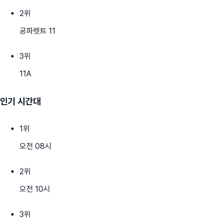
2
위
공파렛트 11
3
위
11A
인기 시간대
1
위
오전 08시
2
위
오전 10시
3
위