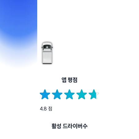
앱 평점
4.8 점
활성 드라이버수