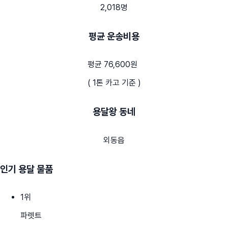
2,018명
평균 운송비용
평균 76,600원
( 1톤 카고 기준 )
용달왕 동네
외동읍
인기 용달 물품
1
위
파렛트