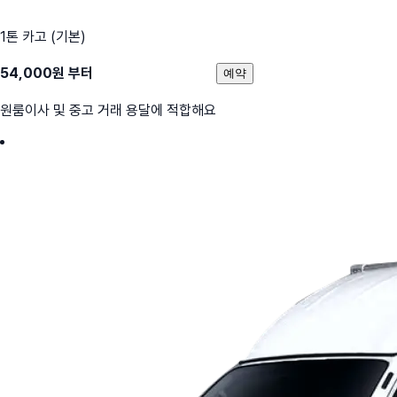
1톤 카고 (기본)
54,000
원 부터
예약
원룸이사 및 중고 거래 용달에 적합해요