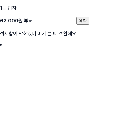
1톤 탑차
62,000
원 부터
예약
적재함이 막혀있어 비가 올 때 적합해요