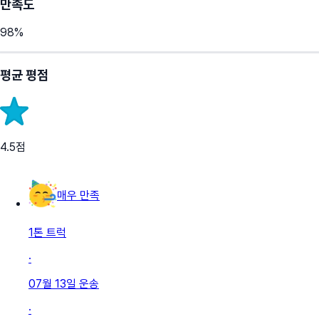
만족도
98
%
평균 평점
4.5
점
매우 만족
1톤 트럭
·
07월 13일
운송
·