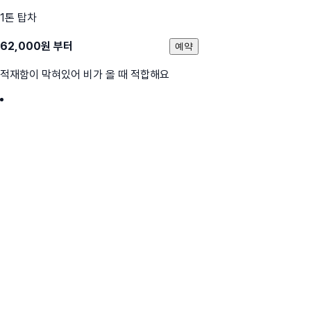
1톤 탑차
62,000
원 부터
예약
적재함이 막혀있어 비가 올 때 적합해요