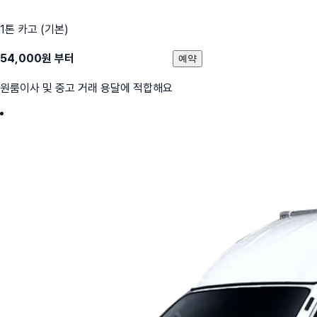
1톤 카고 (기본)
54,000
원 부터
예약
원룸이사 및 중고 거래 용달에 적합해요