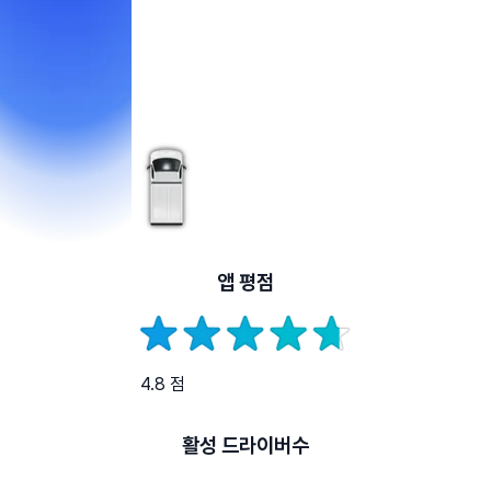
앱 평점
4.8 점
활성 드라이버수