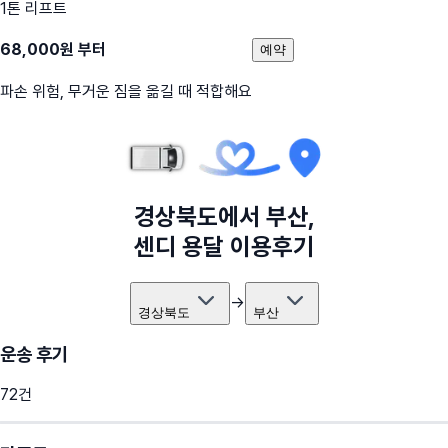
1톤 리프트
68,000
원 부터
예약
파손 위험, 무거운 짐을 옮길 때 적합해요
경상북도
에서
부산
,
센디 용달 이용후기
→
경상북도
부산
운송 후기
72
건