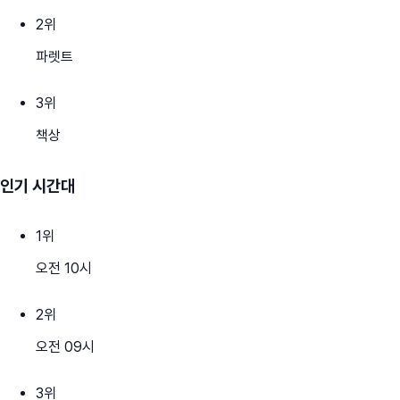
2
위
파렛트
3
위
책상
인기 시간대
1
위
오전 10시
2
위
오전 09시
3
위