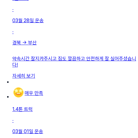
·
03월 28일
운송
·
경북
→
부산
약속시간 잘지캬주시고 짐도 깔끔하고 안전하게 잘 실어주셨습니
다!
자세히 보기
매우 만족
1.4톤 트럭
·
03월 01일
운송