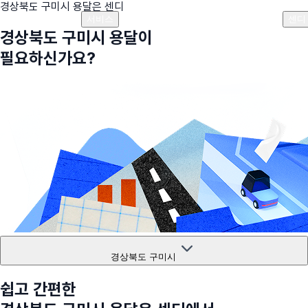
경상북도 구미시
용달은 센디
플랜안내
비용안내
비용계산기
고객센터
서비스
센디
경상북도 구미시
용달이
필요하신가요?
경상북도 구미시
쉽고 간편한