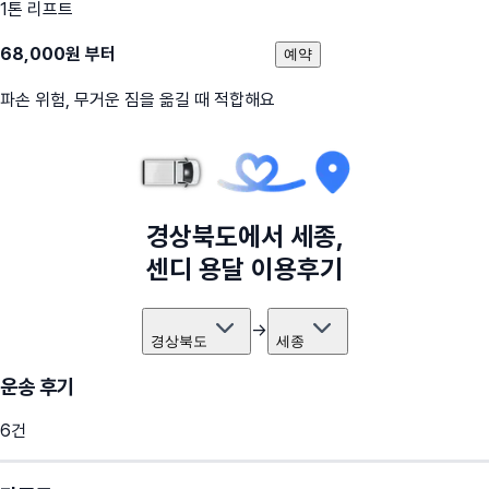
1톤 리프트
68,000
원 부터
예약
파손 위험, 무거운 짐을 옮길 때 적합해요
경상북도
에서
세종
,
센디 용달 이용후기
→
경상북도
세종
운송 후기
6
건