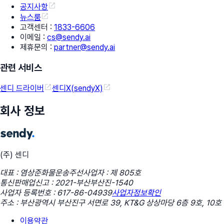
공지사항
뉴스룸
고객센터
:
1833-6606
이메일
:
cs@sendy.ai
제휴문의
:
partner@sendy.ai
관련 서비스
센디 드라이버
센디X(sendyX)
회사 정보
(주) 센디
대표 : 염상준
화물운송주선사업자 : 제 805호
통신판매업신고 : 2021-부산부산진-1540
사업자 등록번호 : 617-86-04939
사업자정보확인
주소 : 부산광역시 부산진구 서면로 39, KT&G 상상마당 6층 9호, 10호
이용약관