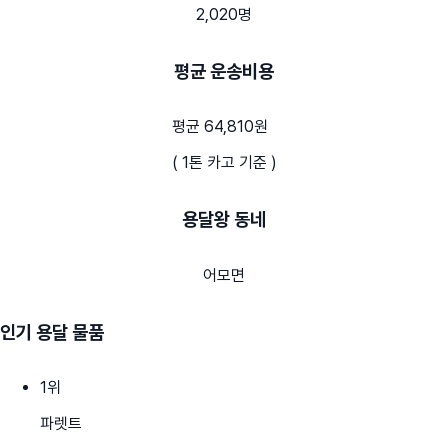
2,020명
평균 운송비용
평균 64,810원
( 1톤 카고 기준 )
용달왕 동네
어모면
인기 용달 물품
1
위
파렛트