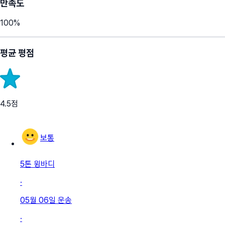
만족도
100
%
평균 평점
4.5
점
보통
5톤 윙바디
·
05월 06일
운송
·