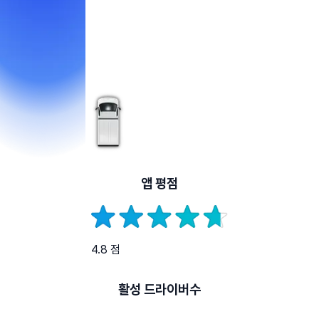
앱 평점
4.8 점
활성 드라이버수