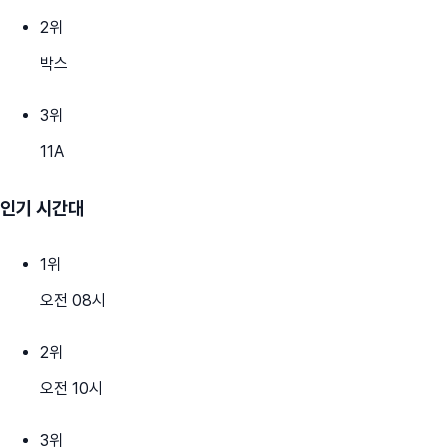
2
위
박스
3
위
11A
인기 시간대
1
위
오전 08시
2
위
오전 10시
3
위