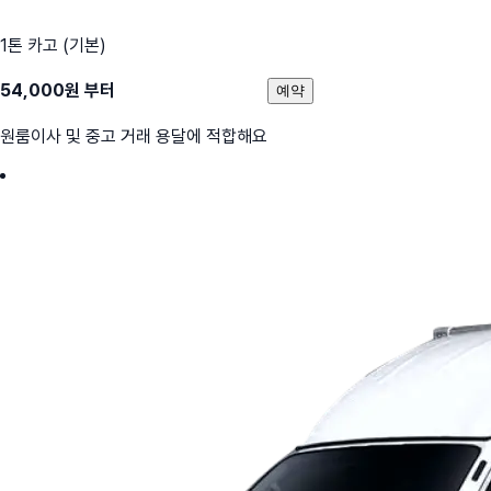
1톤 카고 (기본)
54,000
원 부터
예약
원룸이사 및 중고 거래 용달에 적합해요