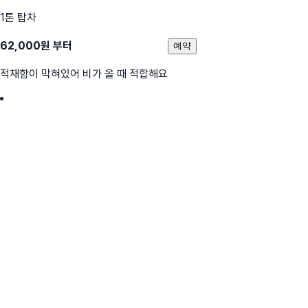
1톤 탑차
62,000
원 부터
예약
적재함이 막혀있어 비가 올 때 적합해요