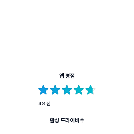
앱 평점
4.8 점
활성 드라이버수