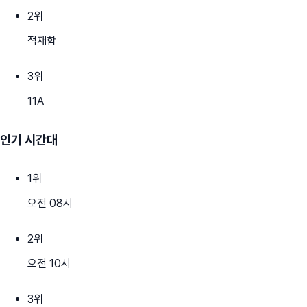
2
위
적재함
3
위
11A
인기 시간대
1
위
오전 08시
2
위
오전 10시
3
위