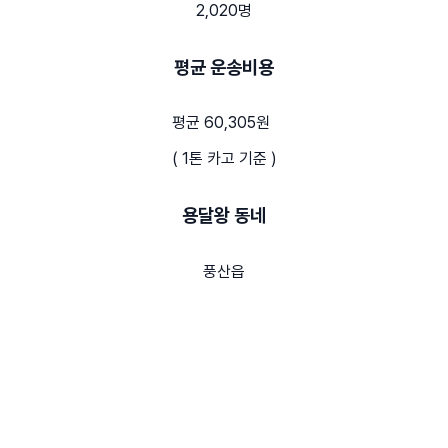
2,020명
평균 운송비용
평균 60,305원
( 1톤 카고 기준 )
용달왕 동네
풍산읍