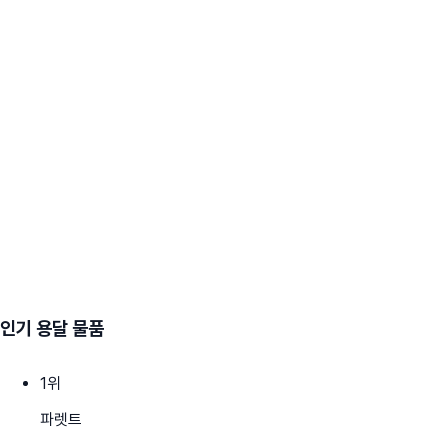
인기 용달 물품
1
위
파렛트