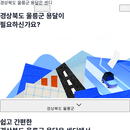
경상북도 울릉군
용달은 센디
플랜안내
비용안내
비용계산기
고객센터
서비스
센디
경상북도 울릉군
용달이
필요하신가요?
경상북도 울릉군
쉽고 간편한