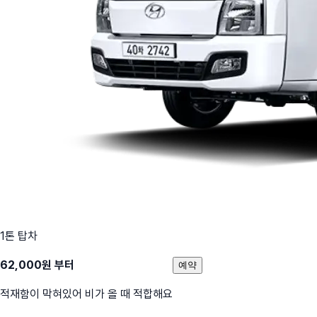
1톤 탑차
62,000
원 부터
예약
적재함이 막혀있어 비가 올 때 적합해요