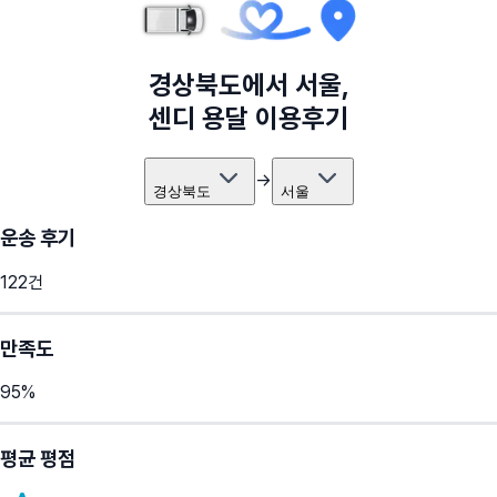
경상북도
에서
서울
,
센디 용달 이용후기
→
경상북도
서울
운송 후기
122
건
만족도
95
%
평균 평점