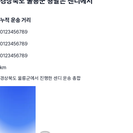
경상북도 울릉군
용달은 센디에서
누적 운송 거리
0
1
2
3
4
5
6
7
8
9
0
1
2
3
4
5
6
7
8
9
0
1
2
3
4
5
6
7
8
9
km
경상북도 울릉군
에서 진행한 센디 운송 총합