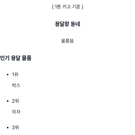
( 1톤 카고 기준 )
용달왕 동네
울릉읍
인기 용달 물품
1
위
박스
2
위
의자
3
위