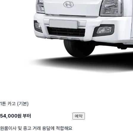
1톤 카고 (기본)
54,000
원 부터
예약
원룸이사 및 중고 거래 용달에 적합해요