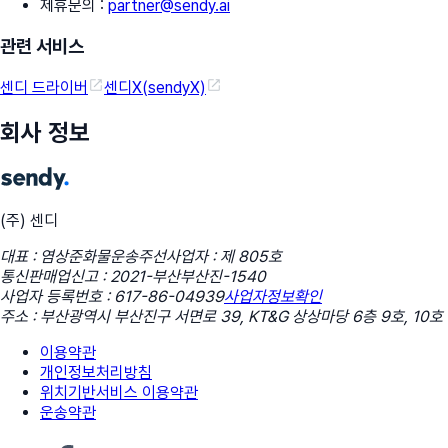
제휴문의
:
partner@sendy.ai
관련 서비스
센디 드라이버
센디X(sendyX)
회사 정보
(주) 센디
대표 : 염상준
화물운송주선사업자 : 제 805호
통신판매업신고 : 2021-부산부산진-1540
사업자 등록번호 : 617-86-04939
사업자정보확인
주소 : 부산광역시 부산진구 서면로 39, KT&G 상상마당 6층 9호, 10호
이용약관
개인정보처리방침
위치기반서비스 이용약관
운송약관