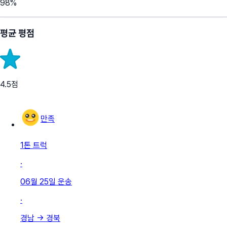
98
%
평균 평점
4.5
점
만족
1톤 트럭
·
06월 25일
운송
·
경남
→
경북