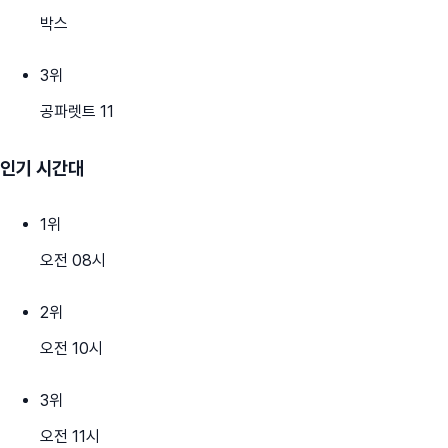
박스
3
위
공파렛트 11
인기 시간대
1
위
오전 08시
2
위
오전 10시
3
위
오전 11시