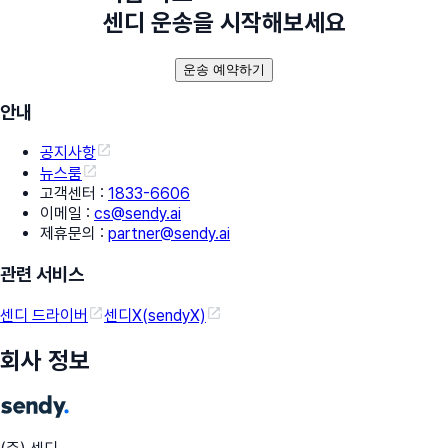
센디 운송을 시작해보세요
운송 예약하기
안내
공지사항
뉴스룸
고객센터
:
1833-6606
이메일
:
cs@sendy.ai
제휴문의
:
partner@sendy.ai
관련 서비스
센디 드라이버
센디X(sendyX)
회사 정보