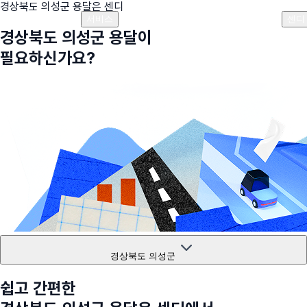
경상북도 의성군
용달은 센디
플랜안내
비용안내
비용계산기
고객센터
서비스
센디
경상북도 의성군
용달이
필요하신가요?
경상북도 의성군
쉽고 간편한