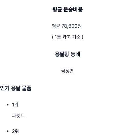
평균 운송비용
평균 78,800원
( 1톤 카고 기준 )
용달왕 동네
금성면
인기 용달 물품
1
위
파렛트
2
위