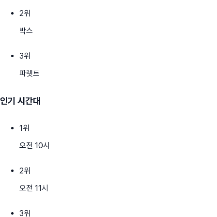
2
위
박스
3
위
파렛트
인기 시간대
1
위
오전 10시
2
위
오전 11시
3
위