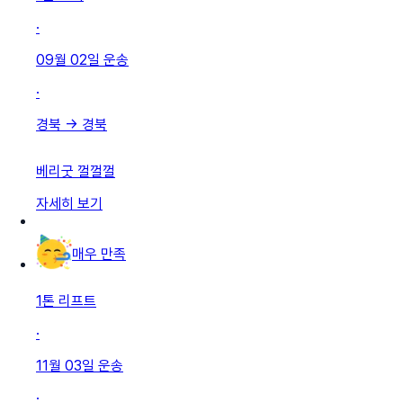
·
09월 02일
운송
·
경북
→
경북
베리굿 껄껄껄
자세히 보기
매우 만족
1톤 리프트
·
11월 03일
운송
·