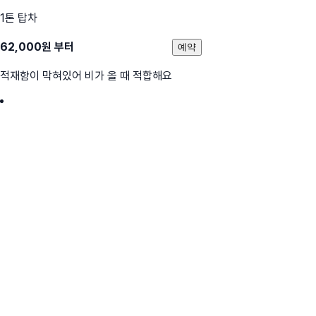
1톤 탑차
62,000
원 부터
예약
적재함이 막혀있어 비가 올 때 적합해요