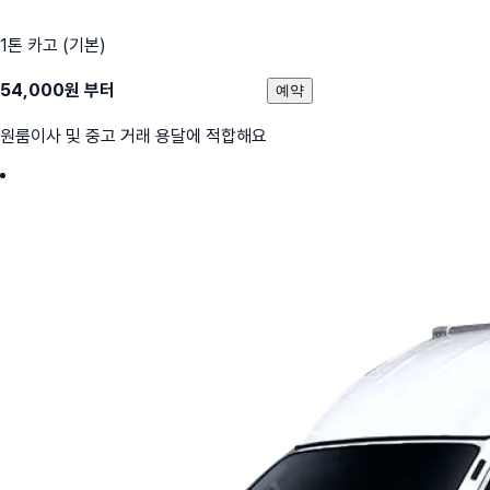
1톤 카고 (기본)
54,000
원 부터
예약
원룸이사 및 중고 거래 용달에 적합해요