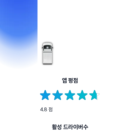
앱 평점
4.8 점
활성 드라이버수