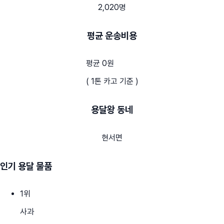
2,020명
평균 운송비용
평균 0원
( 1톤 카고 기준 )
용달왕 동네
현서면
인기 용달 물품
1
위
사과