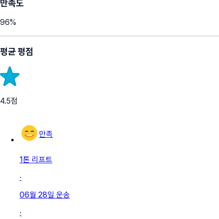
만족도
96
%
평균 평점
4.5
점
만족
1톤 리프트
·
06월 28일
운송
·