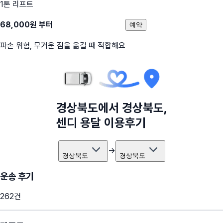
1톤 리프트
68,000
원 부터
예약
파손 위험, 무거운 짐을 옮길 때 적합해요
경상북도
에서
경상북도
,
센디 용달 이용후기
→
경상북도
경상북도
운송 후기
262
건