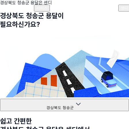
경상북도 청송군
용달은 센디
플랜안내
비용안내
비용계산기
고객센터
서비스
센디
경상북도 청송군
용달이
필요하신가요?
경상북도 청송군
쉽고 간편한