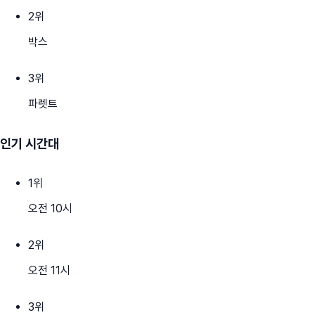
2
위
박스
3
위
파렛트
인기 시간대
1
위
오전 10시
2
위
오전 11시
3
위