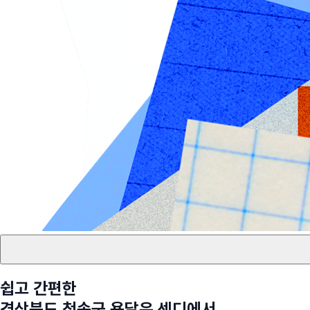
쉽고 간편한
경상북도 청송군
용달은 센디에서