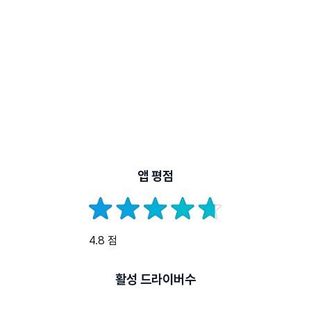
앱 평점
4.8 점
활성 드라이버수