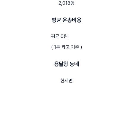
2,018명
평균 운송비용
평균 0원
( 1톤 카고 기준 )
용달왕 동네
현서면