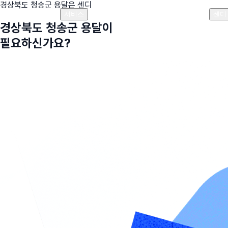
경상북도 청송군
용달은 센디
플랜안내
비용안내
비용계산기
고객센터
서비스
센디
경상북도 청송군
용달이
필요하신가요?