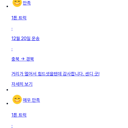
만족
1톤 트럭
·
12월 20일
운송
·
충북
→
경북
거리가 멀어서 힘드셧을텐데 감사합니다. 센디 굿!
자세히 보기
매우 만족
1톤 트럭
·