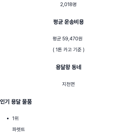
2,018명
평균 운송비용
평균 59,470원
( 1톤 카고 기준 )
용달왕 동네
지천면
인기 용달 물품
1
위
파렛트