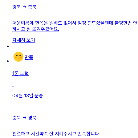
경북
→
충북
더운여름에 한쪽은 엘베도 없어서 엄청 힘드셨을텐데 불평한번 안
하시고 짐 옮겨주셨어요.
자세히 보기
만족
1톤 트럭
·
04월 13일
운송
·
충북
→
경북
친절하고 시간약속 잘 지켜주시고 만족합니다