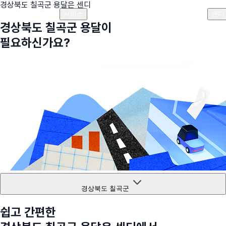
경상북도 칠곡군
용달은 센디
플랜안내
비용안내
비용계산기
고객센터
서비스
센디
경상북도 칠곡군
용달이
필요하신가요?
경상북도 칠곡군
쉽고 간편한