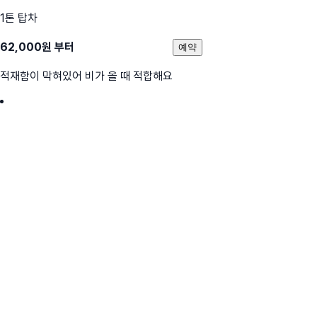
1톤 탑차
62,000
원 부터
예약
적재함이 막혀있어 비가 올 때 적합해요