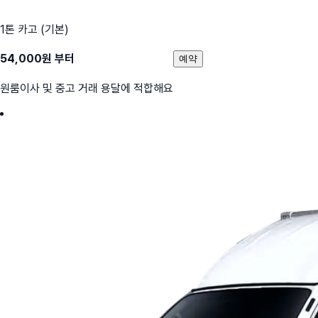
1톤 카고 (기본)
54,000
원 부터
예약
원룸이사 및 중고 거래 용달에 적합해요