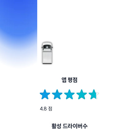
앱 평점
4.8 점
활성 드라이버수