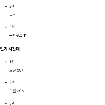
2
위
박스
3
위
공파렛트 11
인기 시간대
1
위
오전 08시
2
위
오전 09시
3
위