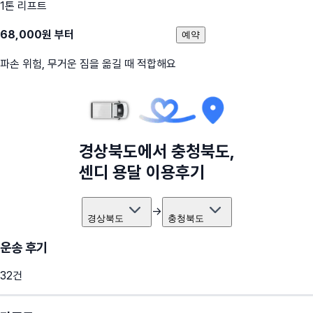
1톤 리프트
68,000
원 부터
예약
파손 위험, 무거운 짐을 옮길 때 적합해요
경상북도
에서
충청북도
,
센디 용달 이용후기
→
경상북도
충청북도
운송 후기
32
건