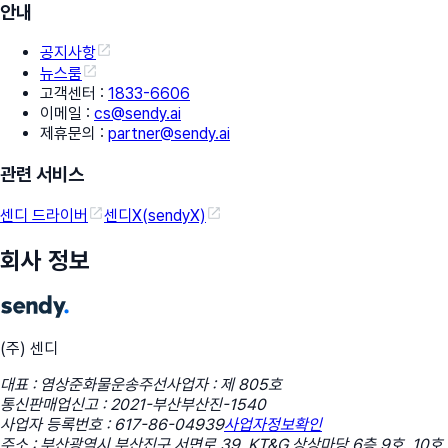
안내
공지사항
뉴스룸
고객센터
:
1833-6606
이메일
:
cs@sendy.ai
제휴문의
:
partner@sendy.ai
관련 서비스
센디 드라이버
센디X(sendyX)
회사 정보
(주) 센디
대표 : 염상준
화물운송주선사업자 : 제 805호
통신판매업신고 : 2021-부산부산진-1540
사업자 등록번호 : 617-86-04939
사업자정보확인
주소 : 부산광역시 부산진구 서면로 39, KT&G 상상마당 6층 9호, 10호