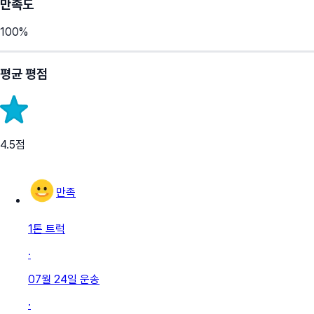
만족도
100
%
평균 평점
4.5
점
만족
1톤 트럭
·
07월 24일
운송
·