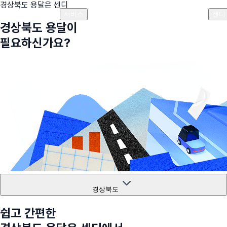
경상북도
용달은 센디
플랜안내
비용안내
비용계산기
고객센터
서비스
센디
경상북도
용달이
필요하신가요?
경상북도
쉽고 간편한