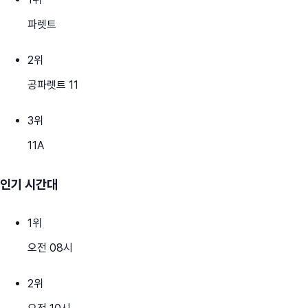
파렛트
2
위
공파렛트 11
3
위
11A
인기 시간대
1
위
오전 08시
2
위