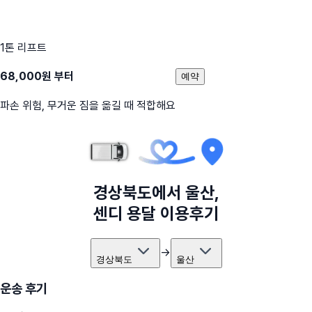
1톤 리프트
68,000
원 부터
예약
파손 위험, 무거운 짐을 옮길 때 적합해요
경상북도
에서
울산
,
센디 용달 이용후기
→
경상북도
울산
운송 후기