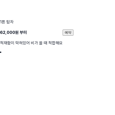
1톤 탑차
62,000
원 부터
예약
적재함이 막혀있어 비가 올 때 적합해요