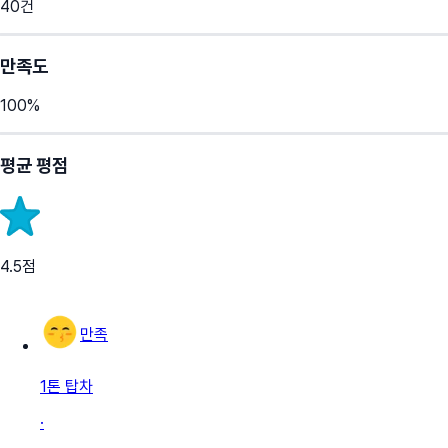
40
건
만족도
100
%
평균 평점
4.5
점
만족
1톤 탑차
·