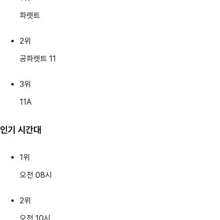
파렛트
2
위
공파렛트 11
3
위
11A
인기 시간대
1
위
오전 08시
2
위
오전 10시