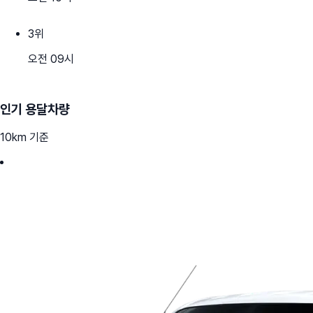
3
위
오전 09시
인기 용달차량
10km 기준