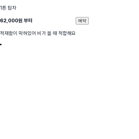
1톤 탑차
62,000
원 부터
예약
적재함이 막혀있어 비가 올 때 적합해요