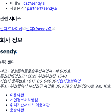
이메일
:
cs@sendy.ai
제휴문의
:
partner@sendy.ai
관련 서비스
센디 드라이버
센디X(sendyX)
회사 정보
(주) 센디
대표 : 염상준
화물운송주선사업자 : 제 805호
통신판매업신고 : 2021-부산부산진-1540
사업자 등록번호 : 617-86-04939
사업자정보확인
주소 : 부산광역시 부산진구 서면로 39, KT&G 상상마당 6층 9호, 10호
이용약관
개인정보처리방침
위치기반서비스 이용약관
운송약관