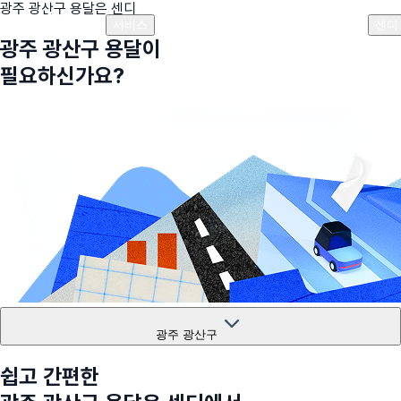
광주 광산구
용달은 센디
플랜안내
비용안내
비용계산기
고객센터
서비스
센디
광주 광산구
용달이
필요하신가요?
광주 광산구
쉽고 간편한