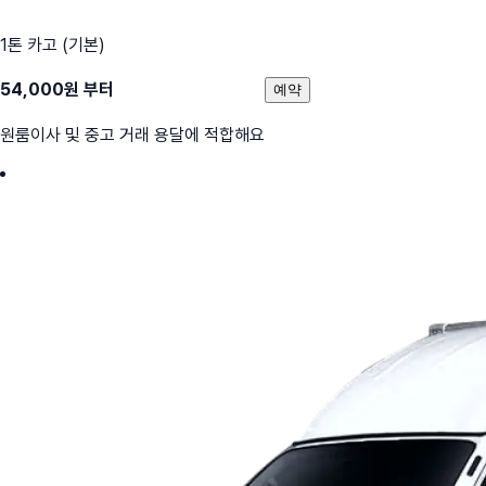
1톤 카고 (기본)
54,000
원 부터
예약
원룸이사 및 중고 거래 용달에 적합해요