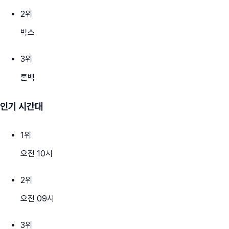
2
위
박스
3
위
톤백
인기 시간대
1
위
오전 10시
2
위
오전 09시
3
위