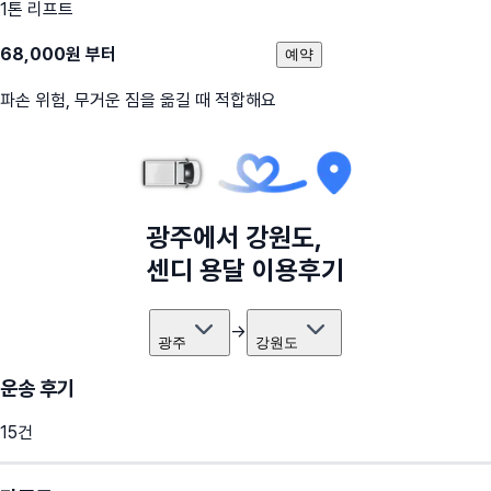
1톤 리프트
68,000
원 부터
예약
파손 위험, 무거운 짐을 옮길 때 적합해요
광주
에서
강원도
,
센디 용달 이용후기
→
광주
강원도
운송 후기
15
건