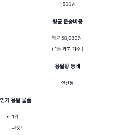
1,506명
평균 운송비용
평균 58,080원
( 1톤 카고 기준 )
용달왕 동네
연산동
인기 용달 물품
1
위
파렛트