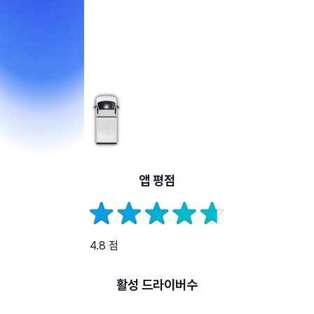
앱 평점
4.8 점
활성 드라이버수