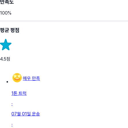
만족도
100
%
평균 평점
4.5
점
매우 만족
1톤 트럭
·
07월 01일
운송
·