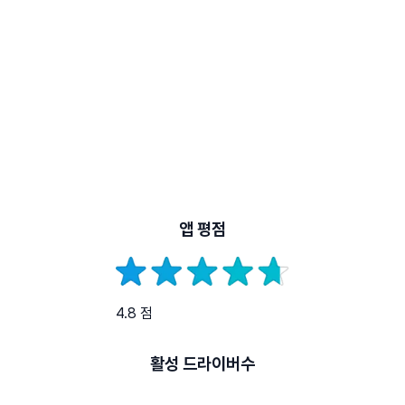
앱 평점
4.8 점
활성 드라이버수