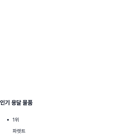
인기 용달 물품
1
위
파렛트