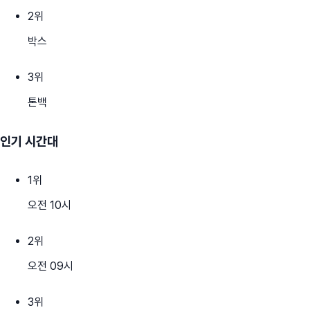
2
위
박스
3
위
톤백
인기 시간대
1
위
오전 10시
2
위
오전 09시
3
위