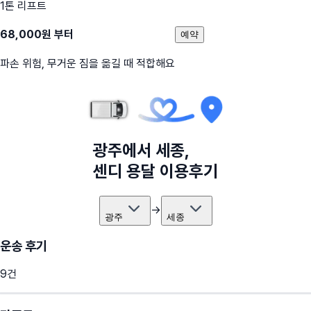
1톤 리프트
68,000
원 부터
예약
파손 위험, 무거운 짐을 옮길 때 적합해요
광주
에서
세종
,
센디 용달 이용후기
→
광주
세종
운송 후기
9
건