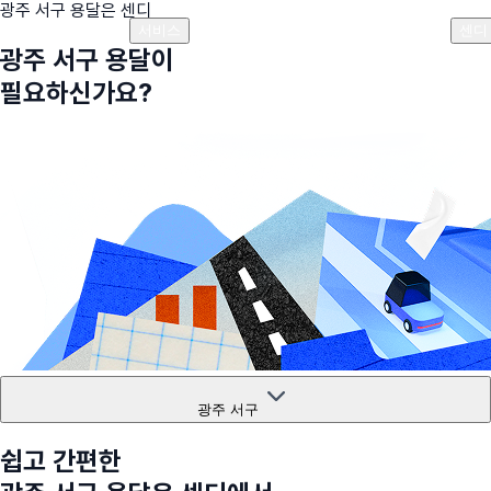
광주 서구
용달은 센디
플랜안내
비용안내
비용계산기
고객센터
서비스
센디
광주 서구
용달이
필요하신가요?
광주 서구
쉽고 간편한