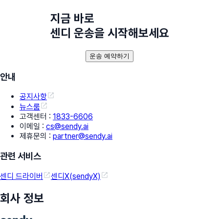
지금 바로
센디 운송을 시작해보세요
운송 예약하기
안내
공지사항
뉴스룸
고객센터
:
1833-6606
이메일
:
cs@sendy.ai
제휴문의
:
partner@sendy.ai
관련 서비스
센디 드라이버
센디X(sendyX)
회사 정보