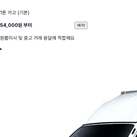
1톤 카고 (기본)
54,000
원 부터
예약
원룸이사 및 중고 거래 용달에 적합해요