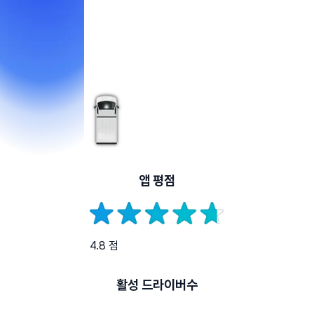
앱 평점
4.8 점
활성 드라이버수