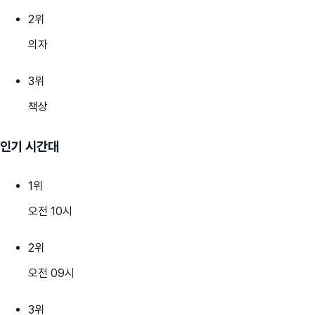
2
위
의자
3
위
책상
인기 시간대
1
위
오전 10시
2
위
오전 09시
3
위