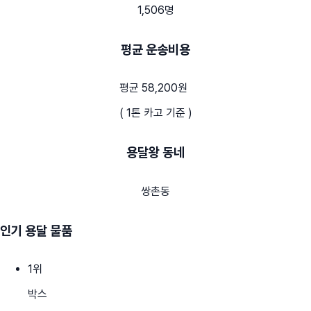
1,506명
평균 운송비용
평균 58,200원
( 1톤 카고 기준 )
용달왕 동네
쌍촌동
인기 용달 물품
1
위
박스