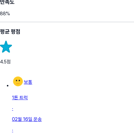
만족도
88
%
평균 평점
4.5
점
보통
1톤 트럭
·
02월 16일
운송
·