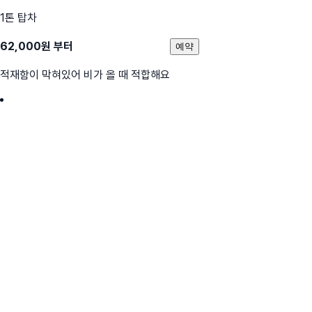
1톤 탑차
62,000
원 부터
예약
적재함이 막혀있어 비가 올 때 적합해요