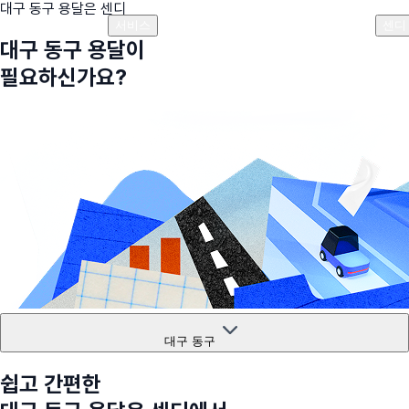
대구 동구
용달은 센디
플랜안내
비용안내
비용계산기
고객센터
서비스
센디
대구 동구
용달이
필요하신가요?
대구 동구
쉽고 간편한