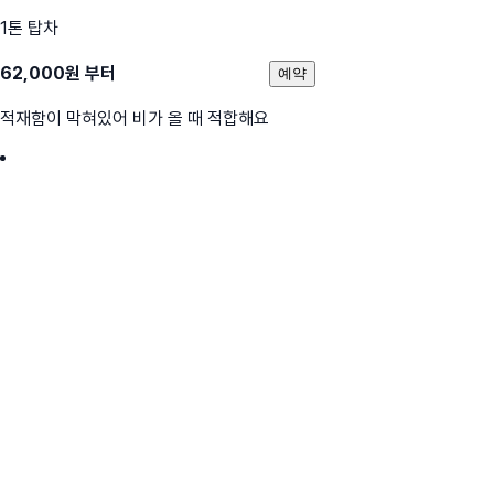
1톤 탑차
62,000
원 부터
예약
적재함이 막혀있어 비가 올 때 적합해요