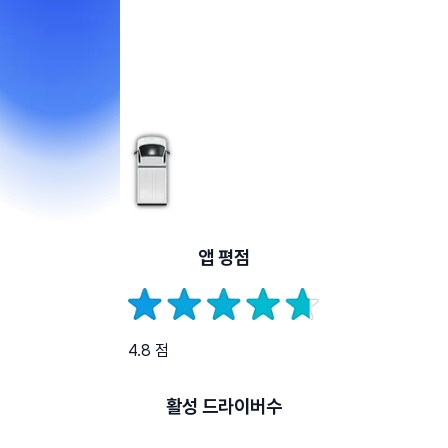
앱 평점
4.8 점
활성 드라이버수