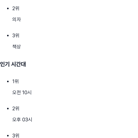
2
위
의자
3
위
책상
인기 시간대
1
위
오전 10시
2
위
오후 03시
3
위