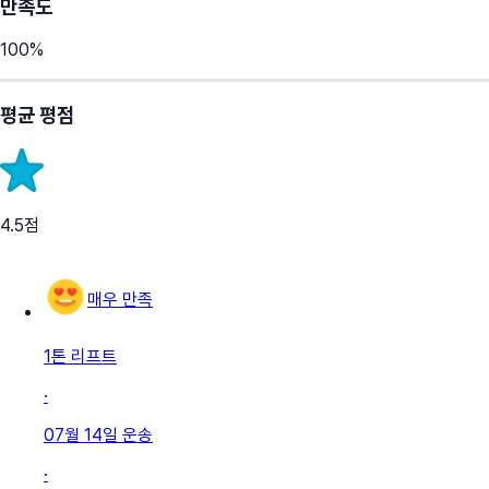
만족도
100
%
평균 평점
4.5
점
매우 만족
1톤 리프트
·
07월 14일
운송
·