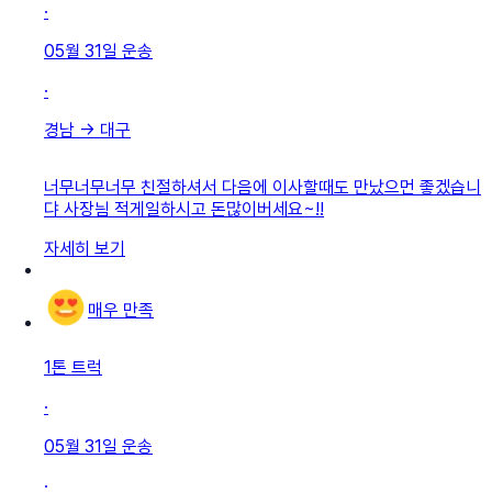
·
05월 31일
운송
·
경남
→
대구
너무너무너무 친절하셔서 다음에 이사할때도 만났으먼 좋겠습니
댜 사장늼 적게일하시고 돈많이버세요~!!
자세히 보기
매우 만족
1톤 트럭
·
05월 31일
운송
·