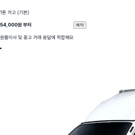
1톤 카고 (기본)
54,000
원 부터
예약
원룸이사 및 중고 거래 용달에 적합해요