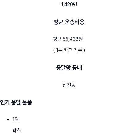
1,420명
평균 운송비용
평균 55,438원
( 1톤 카고 기준 )
용달왕 동네
신천동
인기 용달 물품
1
위
박스