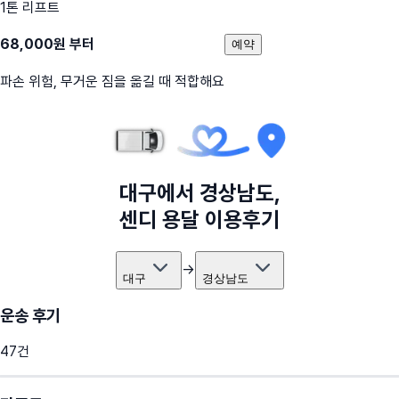
1톤 리프트
68,000
원 부터
예약
파손 위험, 무거운 짐을 옮길 때 적합해요
대구
에서
경상남도
,
센디 용달 이용후기
→
대구
경상남도
운송 후기
47
건