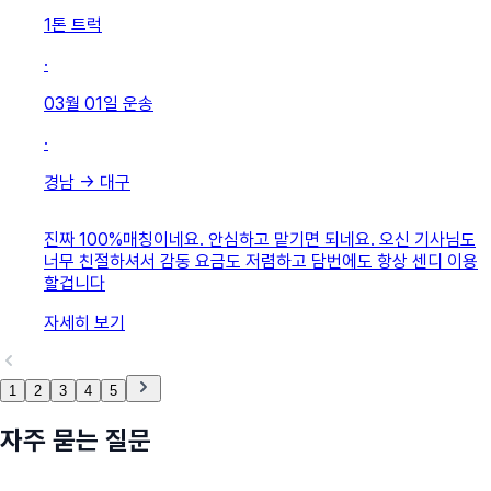
1톤 트럭
·
03월 01일
운송
·
경남
→
대구
진짜 100%매칭이네요. 안심하고 맡기면 되네요. 오신 기사님도
너무 친절하셔서 감동 요금도 저렴하고 담번에도 항상 센디 이용
할겁니다
자세히 보기
1
2
3
4
5
자주 묻는 질문