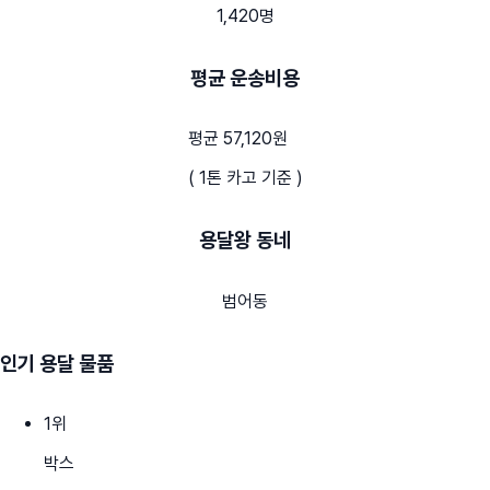
1,420명
평균 운송비용
평균 57,120원
( 1톤 카고 기준 )
용달왕 동네
범어동
인기 용달 물품
1
위
박스