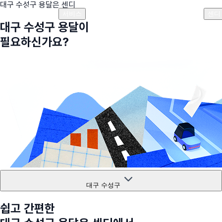
대구 수성구
용달은 센디
플랜안내
비용안내
비용계산기
고객센터
서비스
센디
대구 수성구
용달이
필요하신가요?
대구 수성구
쉽고 간편한