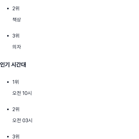
2
위
책상
3
위
의자
인기 시간대
1
위
오전 10시
2
위
오전 03시
3
위