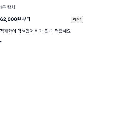
1톤 탑차
62,000
원 부터
예약
적재함이 막혀있어 비가 올 때 적합해요