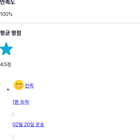
만족도
100
%
평균 평점
4.5
점
만족
1톤 트럭
·
02월 20일
운송
·