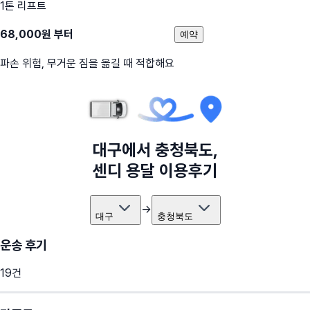
1톤 리프트
68,000
원 부터
예약
파손 위험, 무거운 짐을 옮길 때 적합해요
대구
에서
충청북도
,
센디 용달 이용후기
→
대구
충청북도
운송 후기
19
건