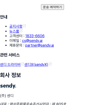
운송 예약하기
안내
공지사항
뉴스룸
고객센터
:
1833-6606
이메일
:
cs@sendy.ai
제휴문의
:
partner@sendy.ai
관련 서비스
센디 드라이버
센디X(sendyX)
회사 정보
(주) 센디
대표 : 염상준
화물운송주선사업자 : 제 805호