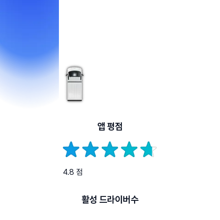
앱 평점
4.8 점
활성 드라이버수