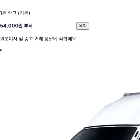
1톤 카고 (기본)
54,000
원 부터
예약
원룸이사 및 중고 거래 용달에 적합해요