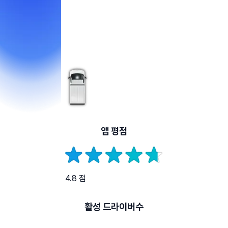
앱 평점
4.8 점
활성 드라이버수