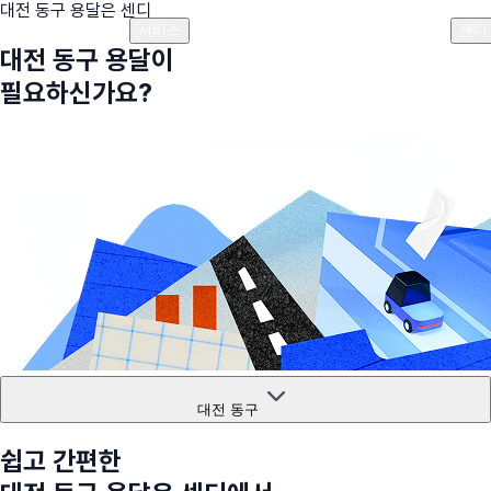
대전 동구
용달은 센디
플랜안내
비용안내
비용계산기
고객센터
서비스
센디
대전 동구
용달이
필요하신가요?
대전 동구
쉽고 간편한