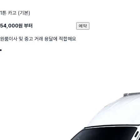
1톤 카고 (기본)
54,000
원 부터
예약
원룸이사 및 중고 거래 용달에 적합해요