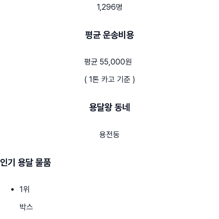
1,296명
평균 운송비용
평균 55,000원
( 1톤 카고 기준 )
용달왕 동네
용전동
인기 용달 물품
1
위
박스