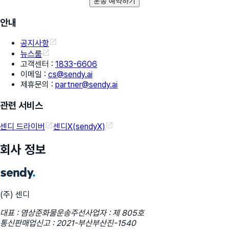
운송 예약하기
안내
공지사항
뉴스룸
고객센터
:
1833-6606
이메일
:
cs@sendy.ai
제휴문의
:
partner@sendy.ai
관련 서비스
센디 드라이버
센디X(sendyX)
회사 정보
(주) 센디
대표 : 염상준
화물운송주선사업자 : 제 805호
통신판매업신고 : 2021-부산부산진-1540