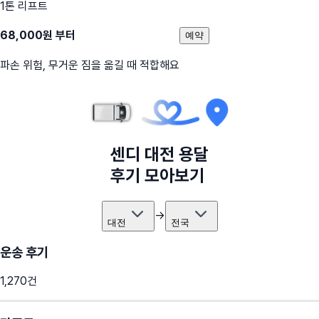
1톤 리프트
68,000
원 부터
예약
파손 위험, 무거운 짐을 옮길 때 적합해요
센디
대전
용달
후기 모아보기
→
대전
전국
운송 후기
1,270
건