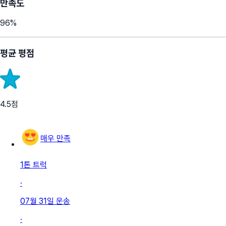
만족도
96
%
평균 평점
4.5
점
매우 만족
1톤 트럭
·
07월 31일
운송
·