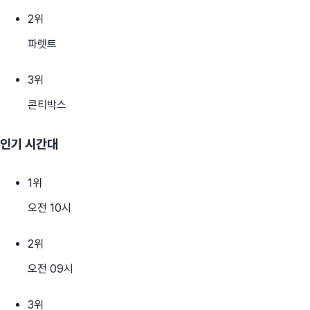
2
위
파렛트
3
위
콘티박스
인기 시간대
1
위
오전 10시
2
위
오전 09시
3
위