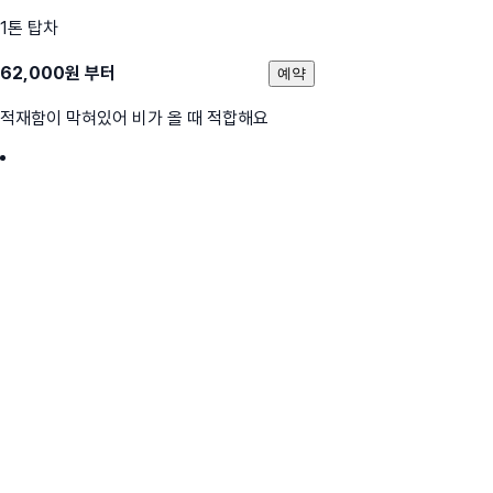
1톤 탑차
62,000
원 부터
예약
적재함이 막혀있어 비가 올 때 적합해요