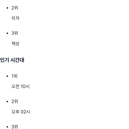
2
위
의자
3
위
책상
인기 시간대
1
위
오전 10시
2
위
오후 02시
3
위