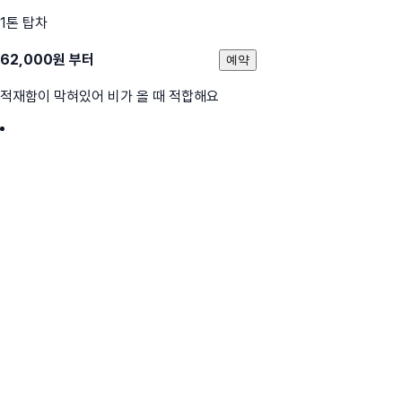
1톤 탑차
62,000
원 부터
예약
적재함이 막혀있어 비가 올 때 적합해요