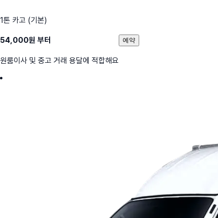
1톤 카고 (기본)
54,000
원 부터
예약
원룸이사 및 중고 거래 용달에 적합해요