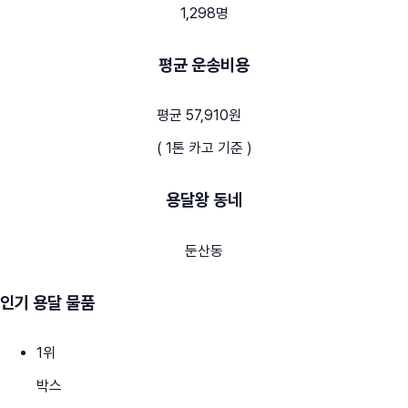
1,298명
평균 운송비용
평균 57,910원
( 1톤 카고 기준 )
용달왕 동네
둔산동
인기 용달 물품
1
위
박스