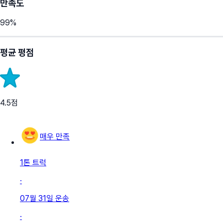
만족도
99
%
평균 평점
4.5
점
매우 만족
1톤 트럭
·
07월 31일
운송
·