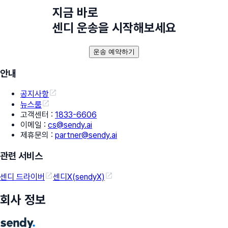
지금 바로
센디 운송을 시작해보세요
운송 예약하기
안내
공지사항
뉴스룸
고객센터
:
1833-6606
이메일
:
cs@sendy.ai
제휴문의
:
partner@sendy.ai
관련 서비스
센디 드라이버
센디X(sendyX)
회사 정보