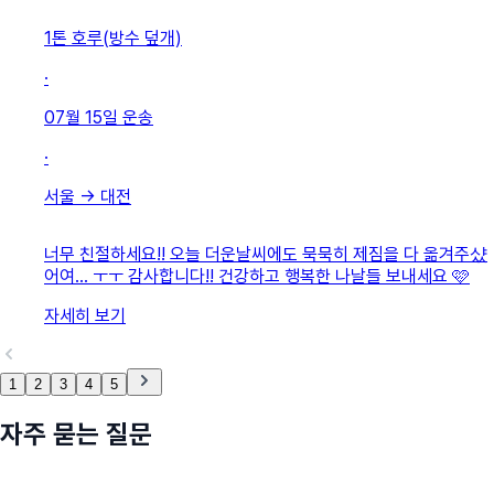
1톤 호루(방수 덮개)
·
07월 15일
운송
·
서울
→
대전
너무 친절하세요!! 오늘 더운날씨에도 묵묵히 제짐을 다 옮겨주샸
어여... ㅜㅜ 감사합니다!! 건강하고 행복한 나날들 보내세요 🩷
자세히 보기
1
2
3
4
5
자주 묻는 질문