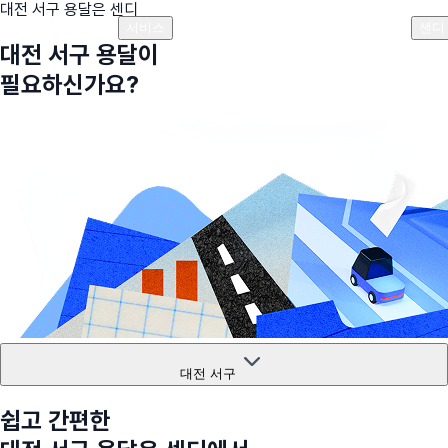
대전 서구
용달은 센디
플랜안내
비용안내
비용계산기
고객센터
서비스
센디
대전 서구
용달이
필요하신가요?
대전 서구
쉽고 간편한