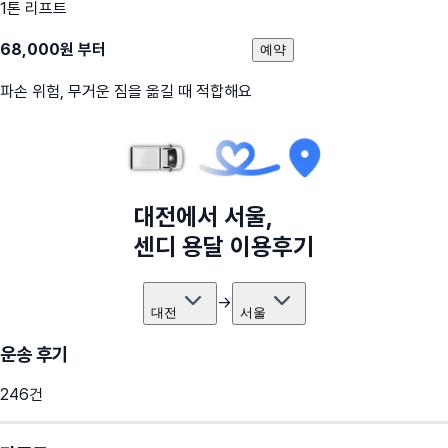
1톤 리프트
68,000
원 부터
예약
파손 위험, 무거운 짐을 옮길 때 적합해요
대전
에서
서울
,
센디 용달 이용후기
→
대전
서울
운송 후기
246
건