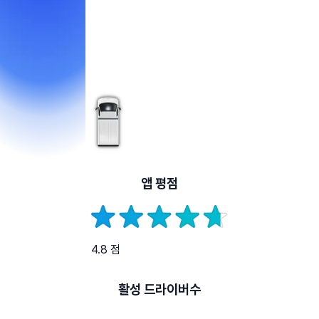
앱 평점
4.8 점
활성 드라이버수