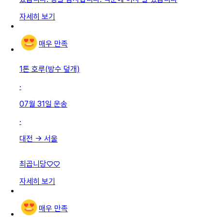
자세히 보기
매우 만족
1톤 호루(방수 덮개)
·
07월 31일
운송
·
대전
→
서울
최곱니당♡♡
자세히 보기
매우 만족