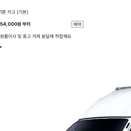
1톤 카고 (기본)
54,000
원 부터
예약
원룸이사 및 중고 거래 용달에 적합해요