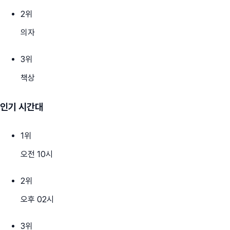
2
위
의자
3
위
책상
인기 시간대
1
위
오전 10시
2
위
오후 02시
3
위