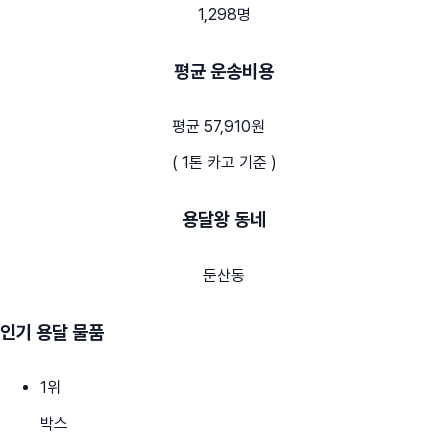
1,298명
평균 운송비용
평균 57,910원
( 1톤 카고 기준 )
용달왕 동네
둔산동
인기 용달 물품
1
위
박스