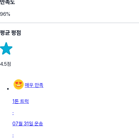
만족도
96
%
평균 평점
4.5
점
매우 만족
1톤 트럭
·
07월 31일
운송
·