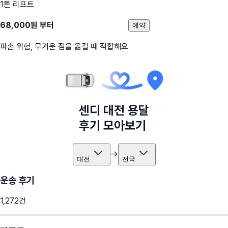
1톤 리프트
68,000
원 부터
예약
파손 위험, 무거운 짐을 옮길 때 적합해요
센디
대전
용달
후기 모아보기
→
대전
전국
운송 후기
1,272
건