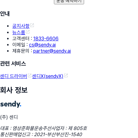
운송 예약하기
안내
공지사항
뉴스룸
고객센터
:
1833-6606
이메일
:
cs@sendy.ai
제휴문의
:
partner@sendy.ai
관련 서비스
센디 드라이버
센디X(sendyX)
회사 정보
(주) 센디
대표 : 염상준
화물운송주선사업자 : 제 805호
통신판매업신고 : 2021-부산부산진-1540