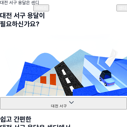
대전 서구
용달은 센디
플랜안내
비용안내
비용계산기
고객센터
서비스
센디
대전 서구
용달이
필요하신가요?
대전 서구
쉽고 간편한