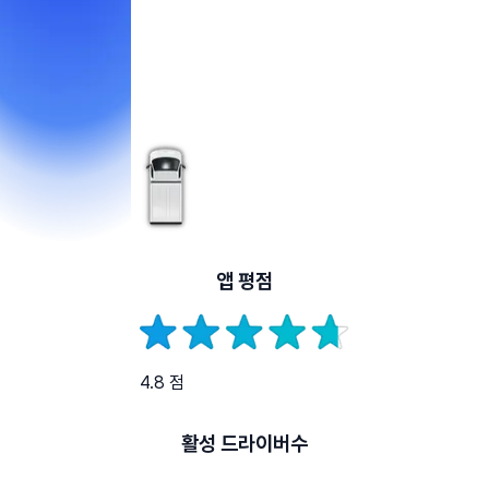
앱 평점
4.8 점
활성 드라이버수