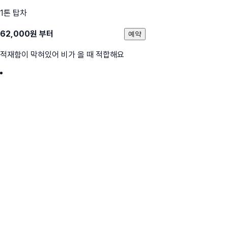
1톤 탑차
62,000
원 부터
예약
적재함이 막혀있어 비가 올 때 적합해요