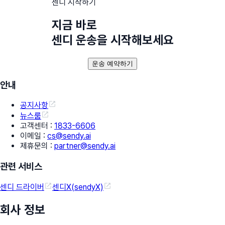
센디 시작하기
지금 바로
센디 운송을 시작해보세요
운송 예약하기
안내
공지사항
뉴스룸
고객센터
:
1833-6606
이메일
:
cs@sendy.ai
제휴문의
:
partner@sendy.ai
관련 서비스
센디 드라이버
센디X(sendyX)
회사 정보