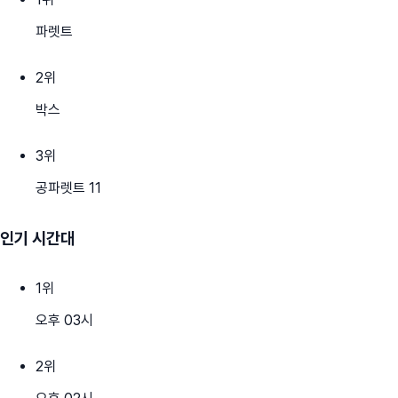
파렛트
2
위
박스
3
위
공파렛트 11
인기 시간대
1
위
오후 03시
2
위