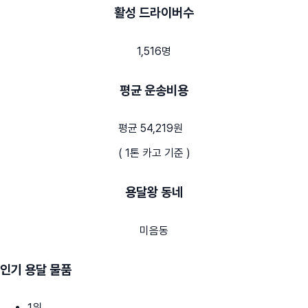
활성 드라이버수
1,516명
평균 운송비용
평균 54,219원
( 1톤 카고 기준 )
용달왕 동네
미음동
인기 용달 물품
1
위