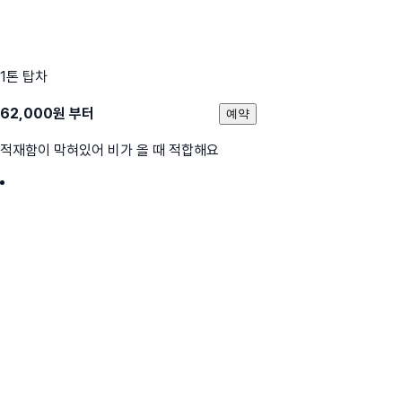
1톤 탑차
62,000
원 부터
예약
적재함이 막혀있어 비가 올 때 적합해요