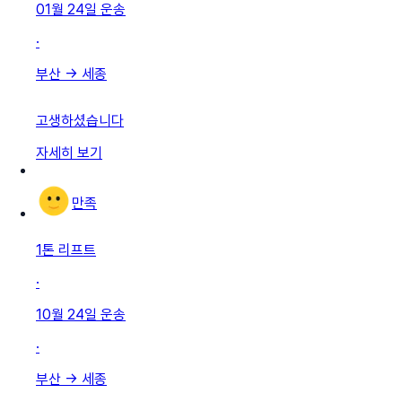
01월 24일
운송
·
부산
→
세종
고생하셨습니다
자세히 보기
만족
1톤 리프트
·
10월 24일
운송
·
부산
→
세종