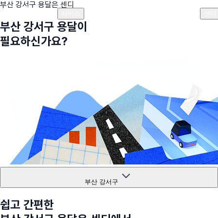
부산 강서구
용달은 센디
플랜안내
비용안내
비용계산기
고객센터
서비스
센디
부산 강서구
용달이
필요하신가요?
부산 강서구
쉽고 간편한