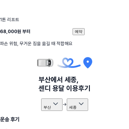
1톤 리프트
68,000
원 부터
예약
파손 위험, 무거운 짐을 옮길 때 적합해요
부산
에서
세종
,
센디 용달 이용후기
→
부산
세종
운송 후기