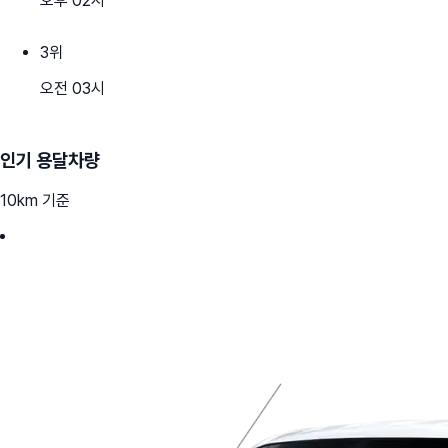
오후 02시
3
위
오전 03시
인기 용달차량
10km 기준