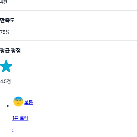
4
건
만족도
75
%
평균 평점
4.5
점
보통
1톤 트럭
·