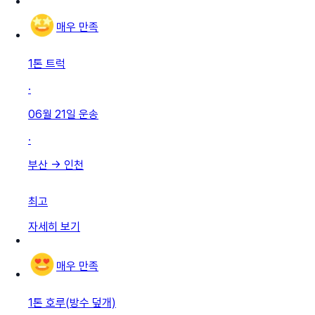
매우 만족
1톤 트럭
·
06월 21일
운송
·
부산
→
인천
최고
자세히 보기
매우 만족
1톤 호루(방수 덮개)