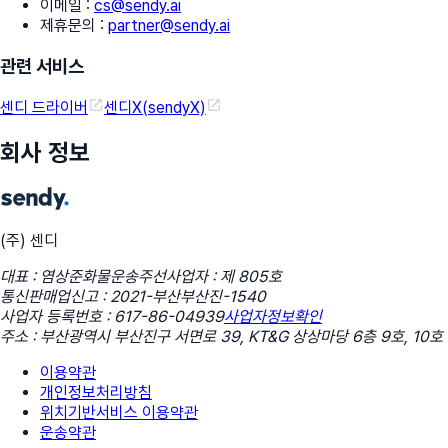
이메일
:
cs@sendy.ai
제휴문의
:
partner@sendy.ai
관련 서비스
센디 드라이버
센디X(sendyX)
회사 정보
(주) 센디
대표 : 염상준
화물운송주선사업자 : 제 805호
통신판매업신고 : 2021-부산부산진-1540
사업자 등록번호 : 617-86-04939
사업자정보확인
주소 : 부산광역시 부산진구 서면로 39, KT&G 상상마당 6층 9호, 10호
이용약관
개인정보처리방침
위치기반서비스 이용약관
운송약관