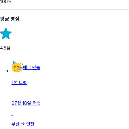
100
%
평균 평점
4.5
점
매우 만족
1톤 트럭
·
07월 18일
운송
·
부산
→
인천