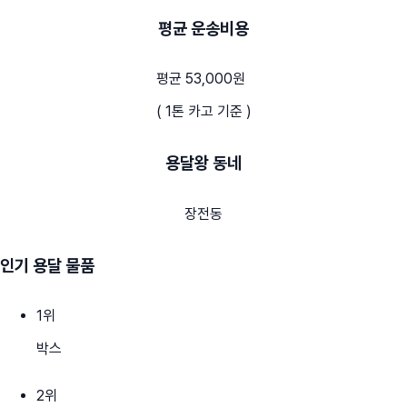
평균 운송비용
평균 53,000원
( 1톤 카고 기준 )
용달왕 동네
장전동
인기 용달 물품
1
위
박스
2
위