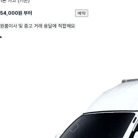
1톤 카고 (기본)
54,000
원 부터
예약
원룸이사 및 중고 거래 용달에 적합해요