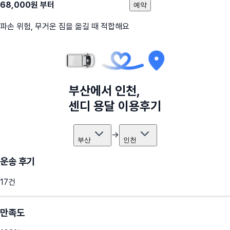
68,000
원 부터
예약
파손 위험, 무거운 짐을 옮길 때 적합해요
부산
에서
인천
,
센디 용달 이용후기
→
부산
인천
운송 후기
17
건
만족도