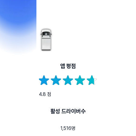
앱 평점
4.8 점
활성 드라이버수
1,516명