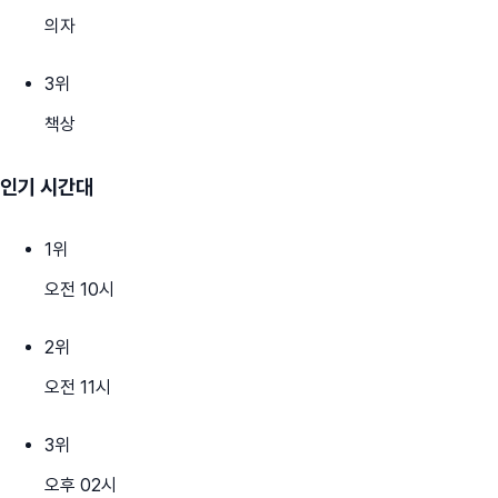
의자
3
위
책상
인기 시간대
1
위
오전 10시
2
위
오전 11시
3
위
오후 02시