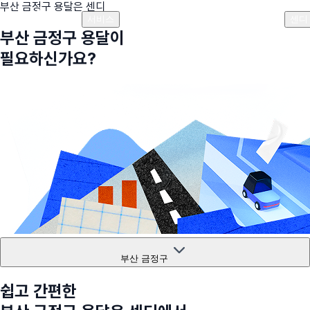
부산 금정구
용달은 센디
플랜안내
비용안내
비용계산기
고객센터
서비스
센디
부산 금정구
용달이
필요하신가요?
부산 금정구
쉽고 간편한