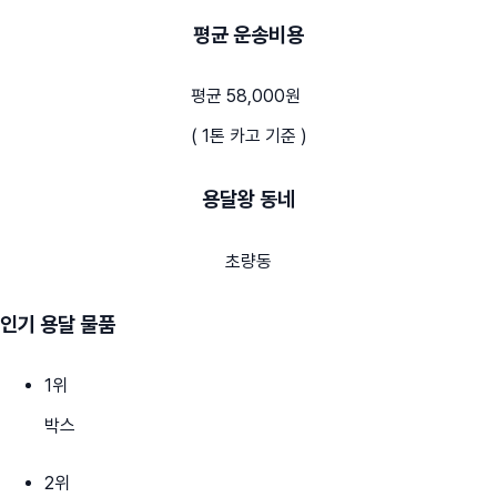
평균 운송비용
평균 58,000원
( 1톤 카고 기준 )
용달왕 동네
초량동
인기 용달 물품
1
위
박스
2
위