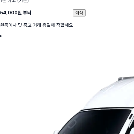
1톤 카고 (기본)
54,000
원 부터
예약
원룸이사 및 중고 거래 용달에 적합해요