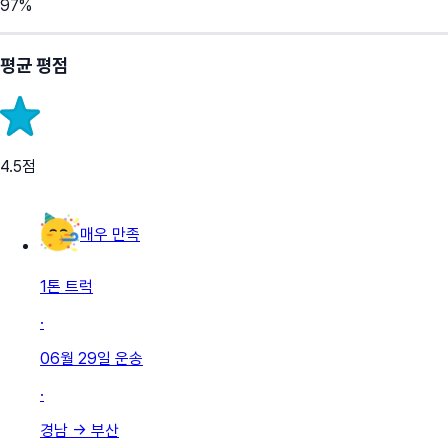
97
%
평균 평점
4.5
점
매우 만족
1톤 트럭
·
06월 29일
운송
·
경남
→
부산