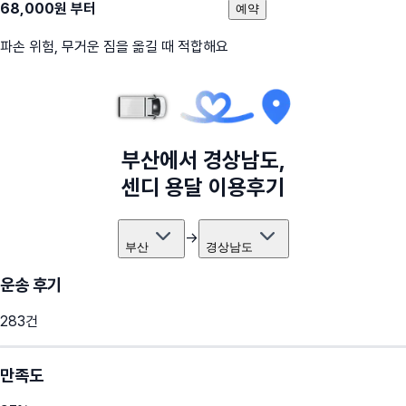
68,000
원 부터
예약
파손 위험, 무거운 짐을 옮길 때 적합해요
부산
에서
경상남도
,
센디 용달 이용후기
→
부산
경상남도
운송 후기
283
건
만족도