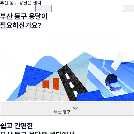
부산 동구
용달은 센디
플랜안내
비용안내
비용계산기
고객센터
서비스
센디
부산 동구
용달이
필요하신가요?
부산 동구
쉽고 간편한