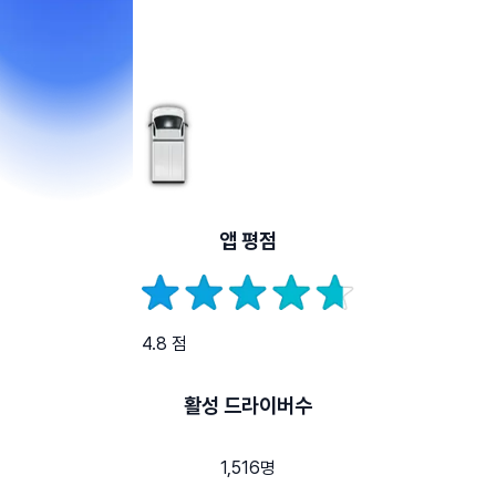
앱 평점
4.8 점
활성 드라이버수
1,516명