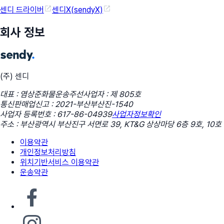
센디 드라이버
센디X(sendyX)
회사 정보
(주) 센디
대표 : 염상준
화물운송주선사업자 : 제 805호
통신판매업신고 : 2021-부산부산진-1540
사업자 등록번호 : 617-86-04939
사업자정보확인
주소 : 부산광역시 부산진구 서면로 39, KT&G 상상마당 6층 9호, 10호
이용약관
개인정보처리방침
위치기반서비스 이용약관
운송약관