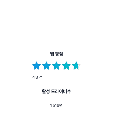
앱 평점
4.8 점
활성 드라이버수
1,516명