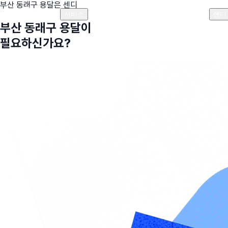
부산 동래구
용달은 센디
플랜안내
비용안내
비용계산기
고객센터
서비스
센디
부산 동래구
용달이
필요하신가요?