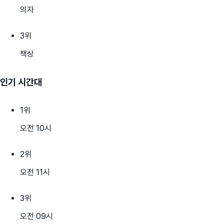
의자
3
위
책상
인기 시간대
1
위
오전 10시
2
위
오전 11시
3
위
오전 09시