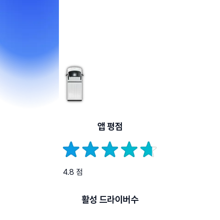
앱 평점
4.8 점
활성 드라이버수