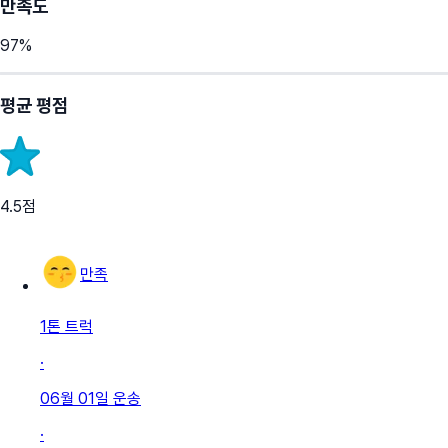
만족도
97
%
평균 평점
4.5
점
만족
1톤 트럭
·
06월 01일
운송
·