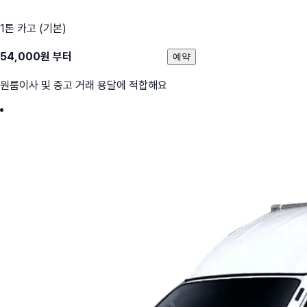
1톤 카고 (기본)
54,000
원 부터
예약
원룸이사 및 중고 거래 용달에 적합해요