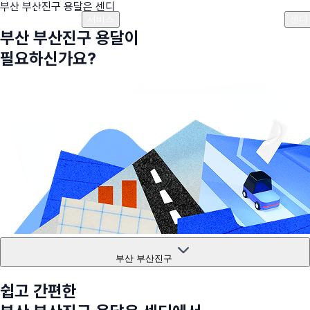
부산 부산진구
용달은 센디
플랜안내
비용안내
비용계산기
고객센터
서비스
센디
부산 부산진구
용달이
필요하신가요?
부산 부산진구
쉽고 간편한