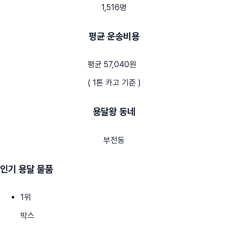
1,516명
평균 운송비용
평균 57,040원
( 1톤 카고 기준 )
용달왕 동네
부전동
인기 용달 물품
1
위
박스