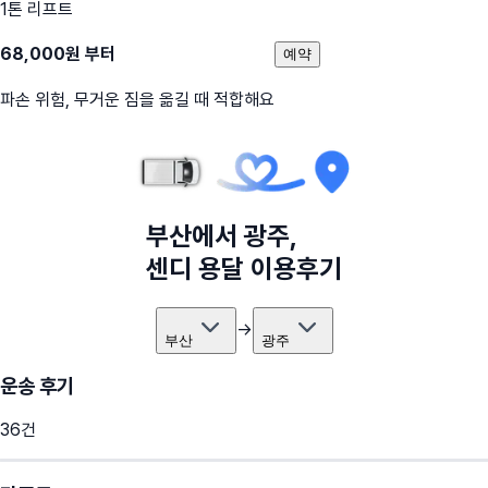
1톤 리프트
68,000
원 부터
예약
파손 위험, 무거운 짐을 옮길 때 적합해요
부산
에서
광주
,
센디 용달 이용후기
→
부산
광주
운송 후기
36
건