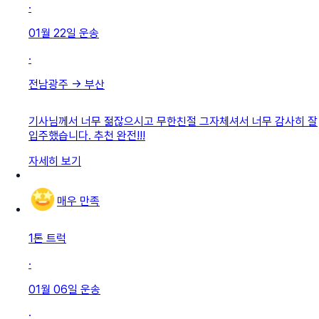
·
01월 22일
운송
·
전남광주
→
부산
기사님께서 너무 젊잖으시고 무한친절 그자체셔서 너무 감사히 잘
입주했습니다. 추천 완전!!!
자세히 보기
매우 만족
1톤 트럭
·
01월 06일
운송
·