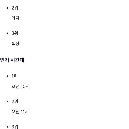
2
위
의자
3
위
책상
인기 시간대
1
위
오전 10시
2
위
오전 11시
3
위