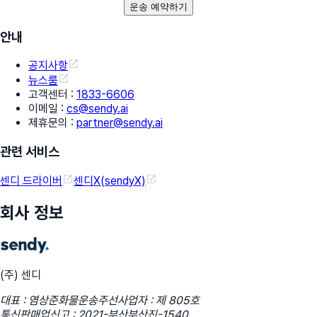
운송 예약하기
안내
공지사항
뉴스룸
고객센터
:
1833-6606
이메일
:
cs@sendy.ai
제휴문의
:
partner@sendy.ai
관련 서비스
센디 드라이버
센디X(sendyX)
회사 정보
(주) 센디
대표 : 염상준
화물운송주선사업자 : 제 805호
통신판매업신고 : 2021-부산부산진-1540