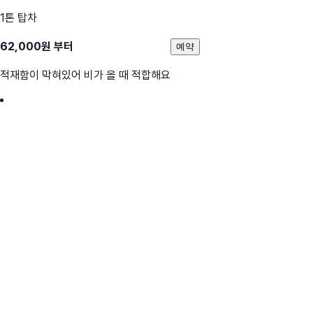
1톤 탑차
62,000
원 부터
예약
적재함이 막혀있어 비가 올 때 적합해요