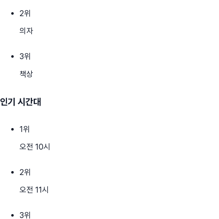
2
위
의자
3
위
책상
인기 시간대
1
위
오전 10시
2
위
오전 11시
3
위