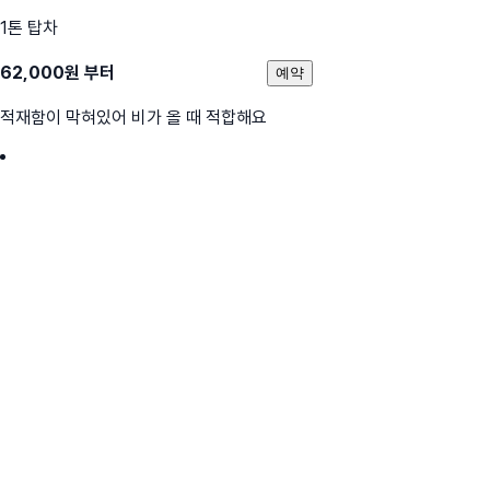
1톤 탑차
62,000
원 부터
예약
적재함이 막혀있어 비가 올 때 적합해요