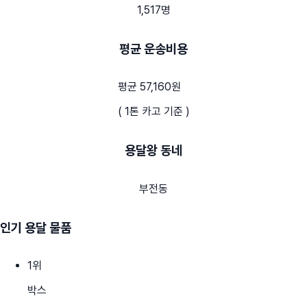
1,517명
평균 운송비용
평균 57,160원
( 1톤 카고 기준 )
용달왕 동네
부전동
인기 용달 물품
1
위
박스