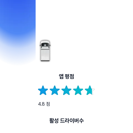
앱 평점
4.8 점
활성 드라이버수