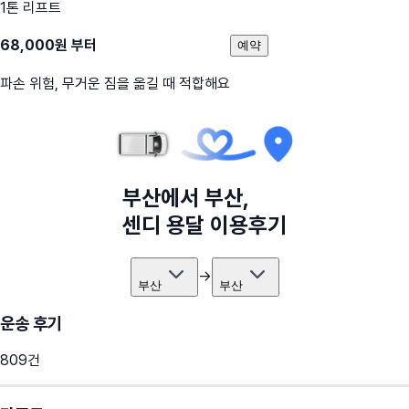
1톤 리프트
68,000
원 부터
예약
파손 위험, 무거운 짐을 옮길 때 적합해요
부산
에서
부산
,
센디 용달 이용후기
→
부산
부산
운송 후기
809
건