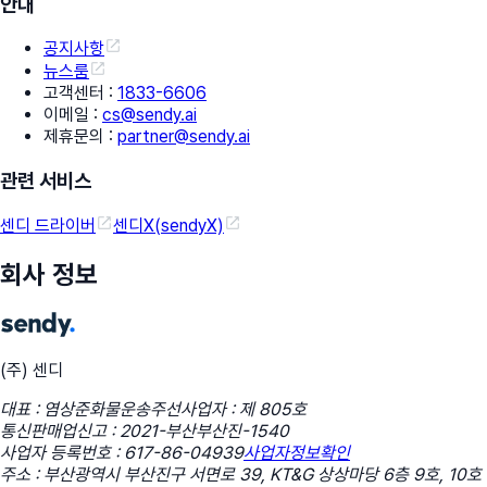
안내
공지사항
뉴스룸
고객센터
:
1833-6606
이메일
:
cs@sendy.ai
제휴문의
:
partner@sendy.ai
관련 서비스
센디 드라이버
센디X(sendyX)
회사 정보
(주) 센디
대표 : 염상준
화물운송주선사업자 : 제 805호
통신판매업신고 : 2021-부산부산진-1540
사업자 등록번호 : 617-86-04939
사업자정보확인
주소 : 부산광역시 부산진구 서면로 39, KT&G 상상마당 6층 9호, 10호