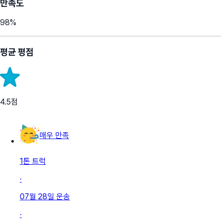
만족도
98
%
평균 평점
4.5
점
매우 만족
1톤 트럭
·
07월 28일
운송
·