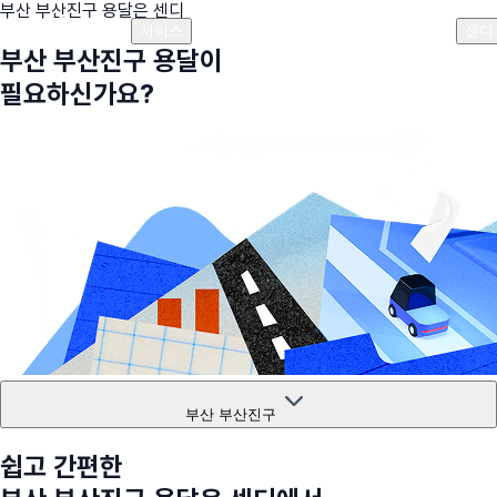
부산 부산진구
용달은 센디
플랜안내
비용안내
비용계산기
고객센터
서비스
센디
부산 부산진구
용달이
필요하신가요?
부산 부산진구
쉽고 간편한