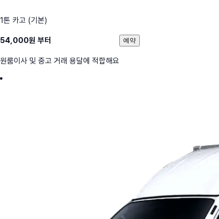
1톤 카고 (기본)
54,000
원 부터
예약
원룸이사 및 중고 거래 용달에 적합해요