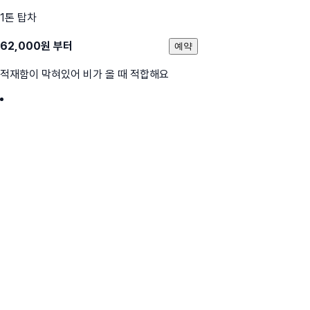
1톤 탑차
62,000
원 부터
예약
적재함이 막혀있어 비가 올 때 적합해요