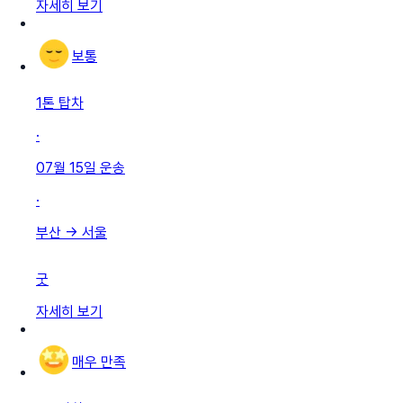
자세히 보기
보통
1톤 탑차
·
07월 15일
운송
·
부산
→
서울
굿
자세히 보기
매우 만족