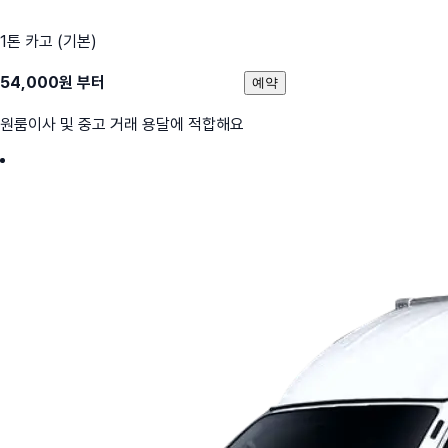
1톤 카고 (기본)
54,000
원 부터
예약
원룸이사 및 중고 거래 용달에 적합해요