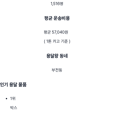
1,516명
평균 운송비용
평균 57,040원
( 1톤 카고 기준 )
용달왕 동네
부전동
인기 용달 물품
1
위
박스