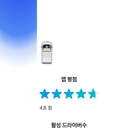
앱 평점
4.8 점
활성 드라이버수