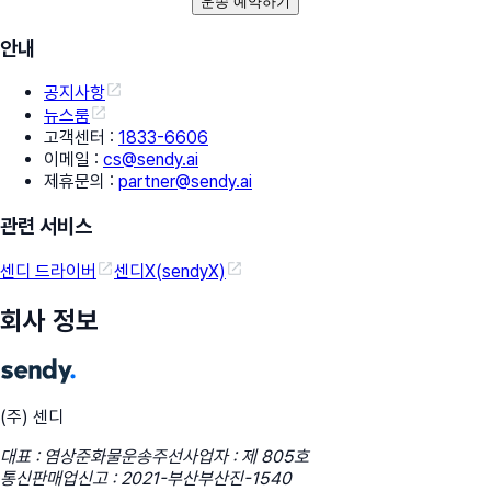
운송 예약하기
안내
공지사항
뉴스룸
고객센터
:
1833-6606
이메일
:
cs@sendy.ai
제휴문의
:
partner@sendy.ai
관련 서비스
센디 드라이버
센디X(sendyX)
회사 정보
(주) 센디
대표 : 염상준
화물운송주선사업자 : 제 805호
통신판매업신고 : 2021-부산부산진-1540