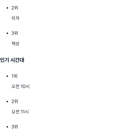
2
위
의자
3
위
책상
인기 시간대
1
위
오전 10시
2
위
오전 11시
3
위