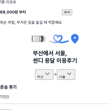
1톤 리프트
68,000
원 부터
예약
파손 위험, 무거운 짐을 옮길 때 적합해요
부산
에서
서울
,
센디 용달 이용후기
→
부산
서울
운송 후기
113
건