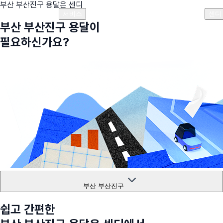
부산 부산진구
용달은 센디
플랜안내
비용안내
비용계산기
고객센터
서비스
센디
부산 부산진구
용달이
필요하신가요?
부산 부산진구
쉽고 간편한