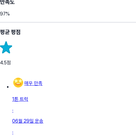
만족도
97
%
평균 평점
4.5
점
매우 만족
1톤 트럭
·
06월 29일
운송
·