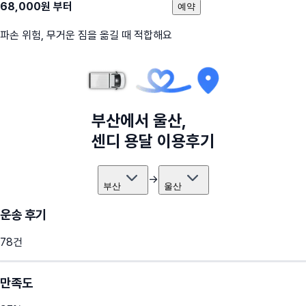
68,000
원 부터
예약
파손 위험, 무거운 짐을 옮길 때 적합해요
부산
에서
울산
,
센디 용달 이용후기
→
부산
울산
운송 후기
78
건
만족도