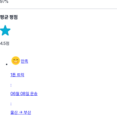
97
%
평균 평점
4.5
점
만족
1톤 트럭
·
06월 08일
운송
·
울산
→
부산