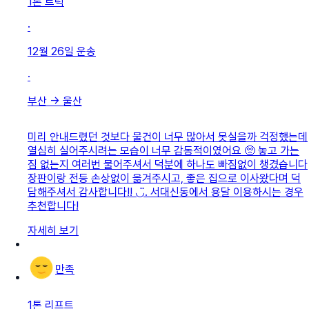
1톤 트럭
·
12월 26일
운송
·
부산
→
울산
미리 안내드렸던 것보다 물건이 너무 많아서 못실을까 걱정했는데
열심히 실어주시려는 모습이 너무 감동적이였어요 🥺 놓고 가는
짐 없는지 여러번 물어주셔서 덕분에 하나도 빠짐없이 챙겼습니다
장판이랑 전등 손상없이 옮겨주시고, 좋은 집으로 이사왔다며 덕
담해주셔서 감사합니다!! ◡̈. 서대신동에서 용달 이용하시는 경우
추천합니다!
자세히 보기
만족
1톤 리프트