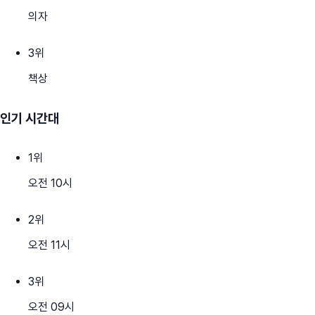
의자
3
위
책상
인기 시간대
1
위
오전 10시
2
위
오전 11시
3
위
오전 09시