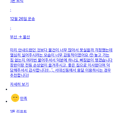
1톤 트럭
·
12월 26일
운송
·
부산
→
울산
미리 안내드렸던 것보다 물건이 너무 많아서 못실을까 걱정했는데
열심히 실어주시려는 모습이 너무 감동적이였어요 🥺 놓고 가는
짐 없는지 여러번 물어주셔서 덕분에 하나도 빠짐없이 챙겼습니다
장판이랑 전등 손상없이 옮겨주시고, 좋은 집으로 이사왔다며 덕
담해주셔서 감사합니다!! ◡̈. 서대신동에서 용달 이용하시는 경우
추천합니다!
자세히 보기
만족
1톤 리프트