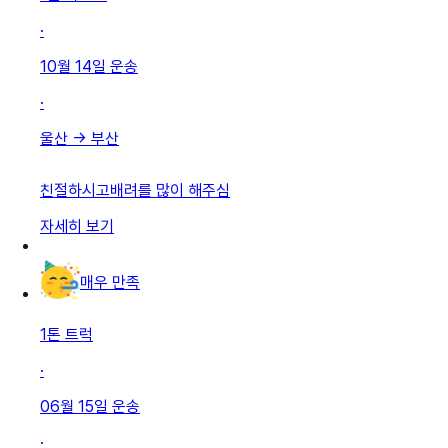
·
10월 14일
운송
·
울산
→
부산
친절하시고배려를 많이 해주심
자세히 보기
매우 만족
1톤 트럭
·
06월 15일
운송
·