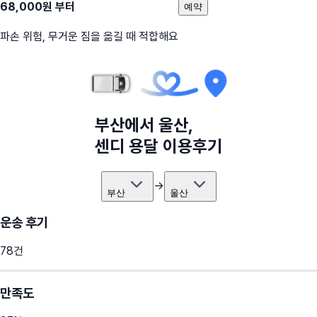
68,000
원 부터
예약
파손 위험, 무거운 짐을 옮길 때 적합해요
부산
에서
울산
,
센디 용달 이용후기
→
부산
울산
운송 후기
78
건
만족도