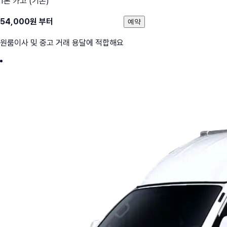
1톤 카고 (기본)
54,000
원 부터
예약
원룸이사 및 중고 거래 용달에 적합해요