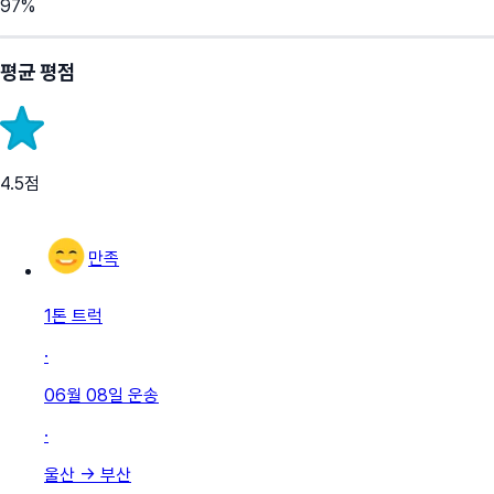
97
%
평균 평점
4.5
점
만족
1톤 트럭
·
06월 08일
운송
·
울산
→
부산