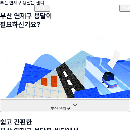
부산 연제구
용달은 센디
플랜안내
비용안내
비용계산기
고객센터
서비스
센디
부산 연제구
용달이
필요하신가요?
부산 연제구
쉽고 간편한