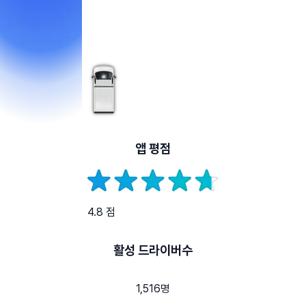
앱 평점
4.8 점
활성 드라이버수
1,516명