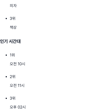
의자
3
위
책상
인기 시간대
1
위
오전 10시
2
위
오전 11시
3
위
오후 02시