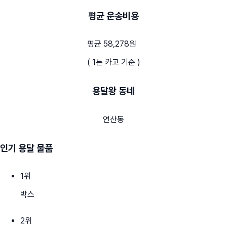
평균 운송비용
평균 58,278원
( 1톤 카고 기준 )
용달왕 동네
연산동
인기 용달 물품
1
위
박스
2
위