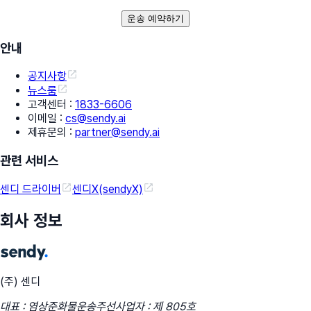
운송 예약하기
안내
공지사항
뉴스룸
고객센터
:
1833-6606
이메일
:
cs@sendy.ai
제휴문의
:
partner@sendy.ai
관련 서비스
센디 드라이버
센디X(sendyX)
회사 정보
(주) 센디
대표 : 염상준
화물운송주선사업자 : 제 805호