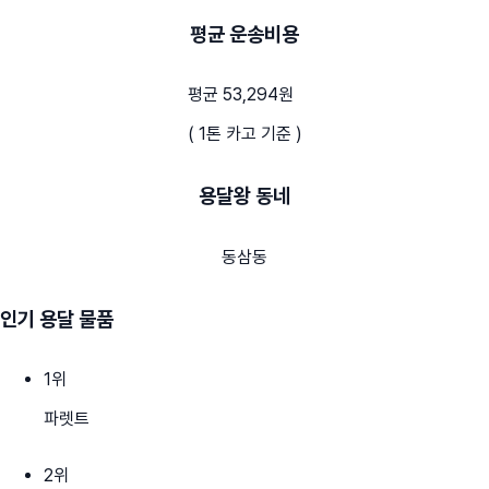
평균 운송비용
평균 53,294원
( 1톤 카고 기준 )
용달왕 동네
동삼동
인기 용달 물품
1
위
파렛트
2
위