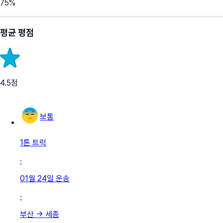
75
%
평균 평점
4.5
점
보통
1톤 트럭
·
01월 24일
운송
·
부산
→
세종