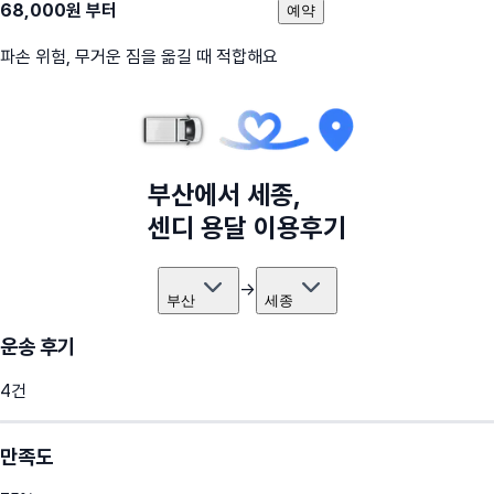
68,000
원 부터
예약
파손 위험, 무거운 짐을 옮길 때 적합해요
부산
에서
세종
,
센디 용달 이용후기
→
부산
세종
운송 후기
4
건
만족도