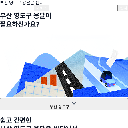
부산 영도구
용달은 센디
플랜안내
비용안내
비용계산기
고객센터
서비스
센디
부산 영도구
용달이
필요하신가요?
부산 영도구
쉽고 간편한