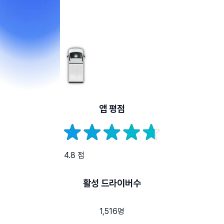
앱 평점
4.8 점
활성 드라이버수
1,516명