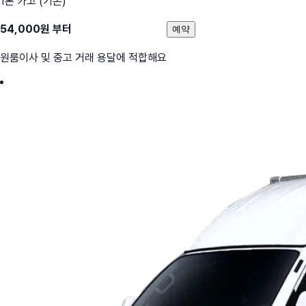
1톤 카고 (기본)
54,000
원 부터
예약
원룸이사 및 중고 거래 용달에 적합해요