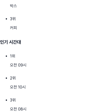
박스
3
위
커피
인기 시간대
1
위
오전 09시
2
위
오전 10시
3
위
오전 08시