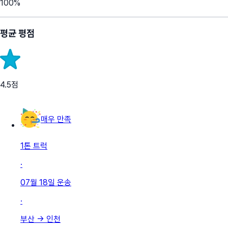
100
%
평균 평점
4.5
점
매우 만족
1톤 트럭
·
07월 18일
운송
·
부산
→
인천