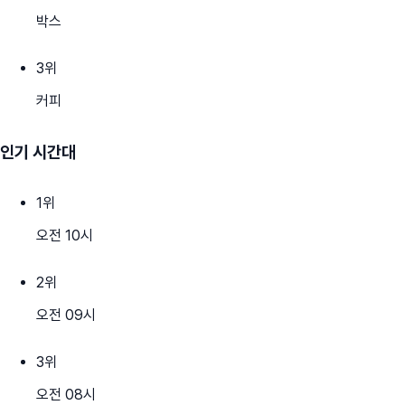
박스
3
위
커피
인기 시간대
1
위
오전 10시
2
위
오전 09시
3
위
오전 08시