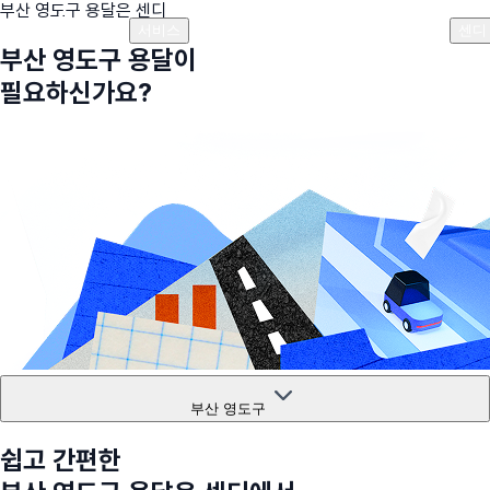
부산 영도구
용달은 센디
플랜안내
비용안내
비용계산기
고객센터
서비스
센디
부산 영도구
용달이
필요하신가요?
부산 영도구
쉽고 간편한