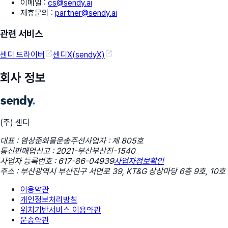
이메일
:
cs@sendy.ai
제휴문의
:
partner@sendy.ai
관련 서비스
센디 드라이버
센디X(sendyX)
회사 정보
(주) 센디
대표 : 염상준
화물운송주선사업자 : 제 805호
통신판매업신고 : 2021-부산부산진-1540
사업자 등록번호 : 617-86-04939
사업자정보확인
주소 : 부산광역시 부산진구 서면로 39, KT&G 상상마당 6층 9호, 10호
이용약관
개인정보처리방침
위치기반서비스 이용약관
운송약관