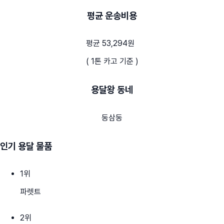
평균 운송비용
평균 53,294원
( 1톤 카고 기준 )
용달왕 동네
동삼동
인기 용달 물품
1
위
파렛트
2
위