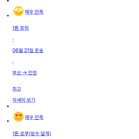
매우 만족
1톤 트럭
·
06월 21일
운송
·
부산
→
인천
최고
자세히 보기
매우 만족
1톤 호루(방수 덮개)