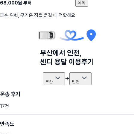
68,000
원 부터
예약
파손 위험, 무거운 짐을 옮길 때 적합해요
부산
에서
인천
,
센디 용달 이용후기
→
부산
인천
운송 후기
17
건
만족도