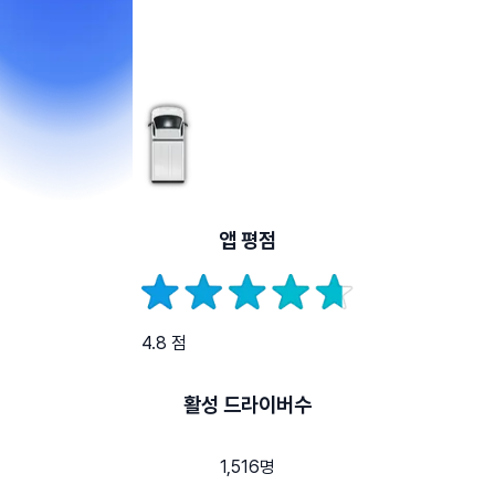
앱 평점
4.8 점
활성 드라이버수
1,516명