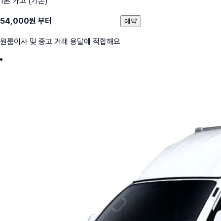
1톤 카고 (기본)
54,000
원 부터
예약
원룸이사 및 중고 거래 용달에 적합해요