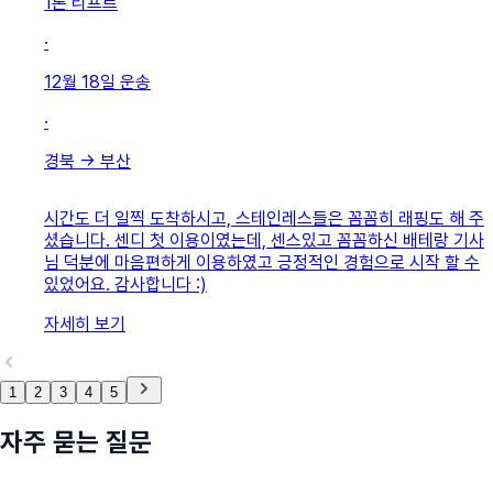
1톤 리프트
·
12월 18일
운송
·
경북
→
부산
시간도 더 일찍 도착하시고, 스테인레스들은 꼼꼼히 래핑도 해 주
셨습니다. 센디 첫 이용이였는데, 센스있고 꼼꼼하신 배테랑 기사
님 덕분에 마음편하게 이용하였고 긍정적인 경험으로 시작 할 수
있었어요. 감사합니다 :)
자세히 보기
1
2
3
4
5
자주 묻는 질문