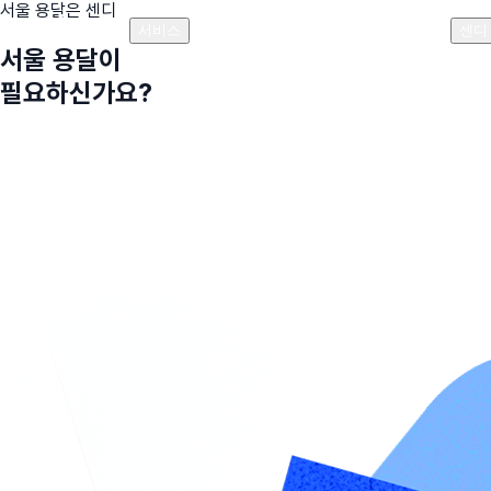
서울
용달은 센디
플랜안내
비용안내
비용계산기
고객센터
서비스
센디
서울
용달이
필요하신가요?