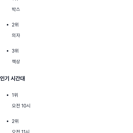
박스
2
위
의자
3
위
책상
인기 시간대
1
위
오전 10시
2
위
오전 11시