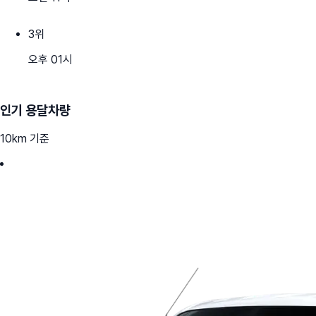
3
위
오후 01시
인기 용달차량
10km 기준