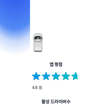
앱 평점
4.8 점
활성 드라이버수