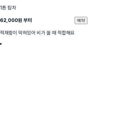
1톤 탑차
62,000
원 부터
예약
적재함이 막혀있어 비가 올 때 적합해요