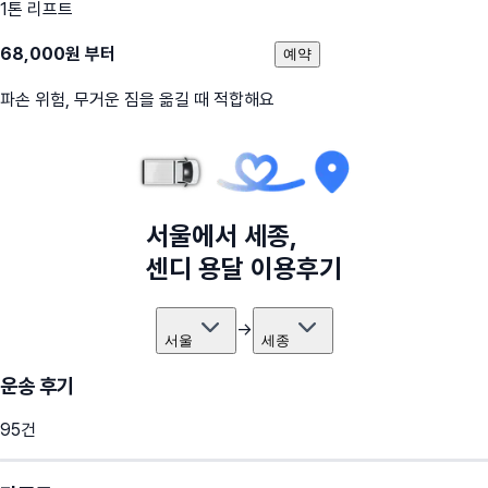
1톤 리프트
68,000
원 부터
예약
파손 위험, 무거운 짐을 옮길 때 적합해요
서울
에서
세종
,
센디 용달 이용후기
→
서울
세종
운송 후기
95
건