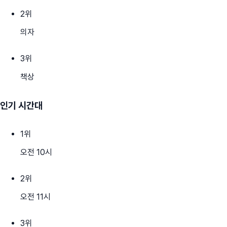
2
위
의자
3
위
책상
인기 시간대
1
위
오전 10시
2
위
오전 11시
3
위