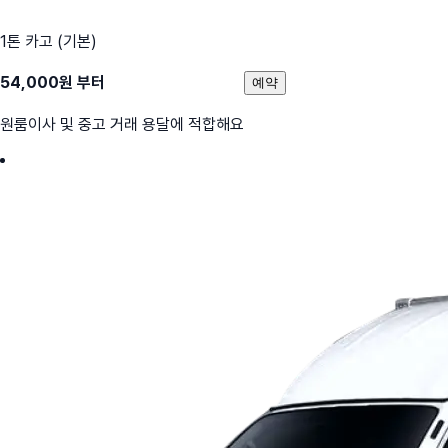
1톤 카고 (기본)
54,000
원 부터
예약
원룸이사 및 중고 거래 용달에 적합해요