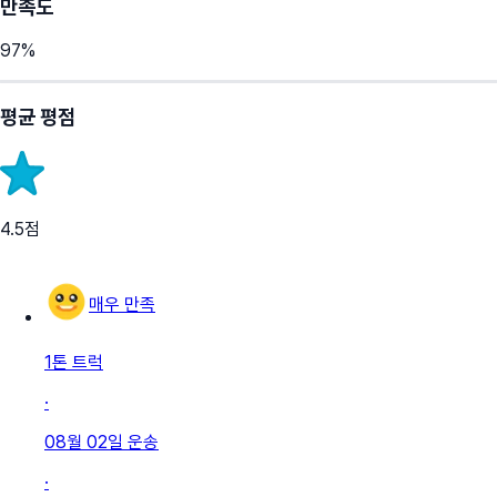
만족도
97
%
평균 평점
4.5
점
매우 만족
1톤 트럭
·
08월 02일
운송
·