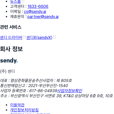
뉴스룸
고객센터
:
1833-6606
이메일
:
cs@sendy.ai
제휴문의
:
partner@sendy.ai
관련 서비스
센디 드라이버
센디X(sendyX)
회사 정보
(주) 센디
대표 : 염상준
화물운송주선사업자 : 제 805호
통신판매업신고 : 2021-부산부산진-1540
사업자 등록번호 : 617-86-04939
사업자정보확인
주소 : 부산광역시 부산진구 서면로 39, KT&G 상상마당 6층 9호, 10호
이용약관
개인정보처리방침