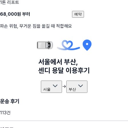
1톤 리프트
68,000
원 부터
예약
파손 위험, 무거운 짐을 옮길 때 적합해요
서울
에서
부산
,
센디 용달 이용후기
→
서울
부산
운송 후기
113
건