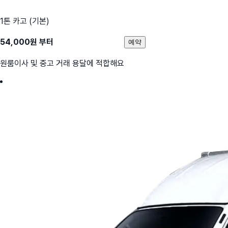
1톤 카고 (기본)
54,000
원 부터
예약
원룸이사 및 중고 거래 용달에 적합해요