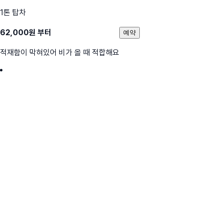
1톤 탑차
62,000
원 부터
예약
적재함이 막혀있어 비가 올 때 적합해요