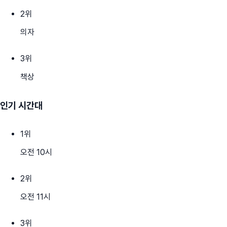
2
위
의자
3
위
책상
인기 시간대
1
위
오전 10시
2
위
오전 11시
3
위