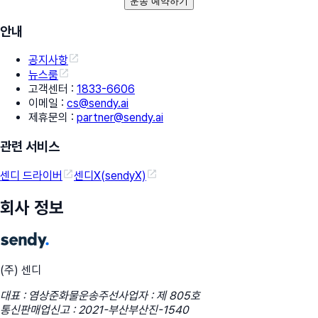
운송 예약하기
안내
공지사항
뉴스룸
고객센터
:
1833-6606
이메일
:
cs@sendy.ai
제휴문의
:
partner@sendy.ai
관련 서비스
센디 드라이버
센디X(sendyX)
회사 정보
(주) 센디
대표 : 염상준
화물운송주선사업자 : 제 805호
통신판매업신고 : 2021-부산부산진-1540