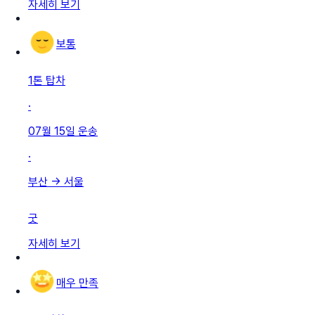
자세히 보기
보통
1톤 탑차
·
07월 15일
운송
·
부산
→
서울
굿
자세히 보기
매우 만족