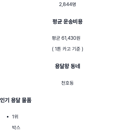
2,844명
평균 운송비용
평균 61,430원
( 1톤 카고 기준 )
용달왕 동네
천호동
인기 용달 물품
1
위
박스