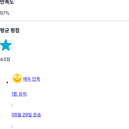
만족도
97
%
평균 평점
4.5
점
매우 만족
1톤 트럭
·
06월 29일
운송
·