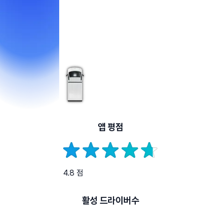
앱 평점
4.8 점
활성 드라이버수