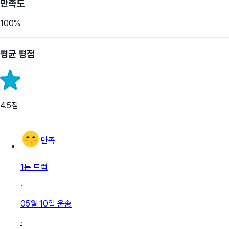
만족도
100
%
평균 평점
4.5
점
만족
1톤 트럭
·
05월 10일
운송
·