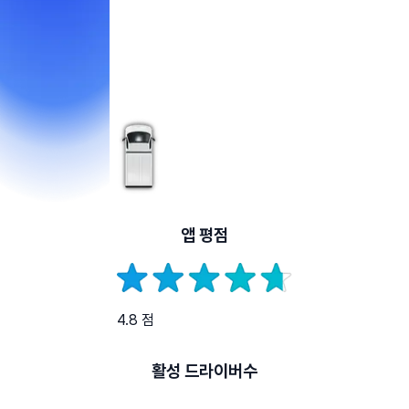
앱 평점
4.8 점
활성 드라이버수