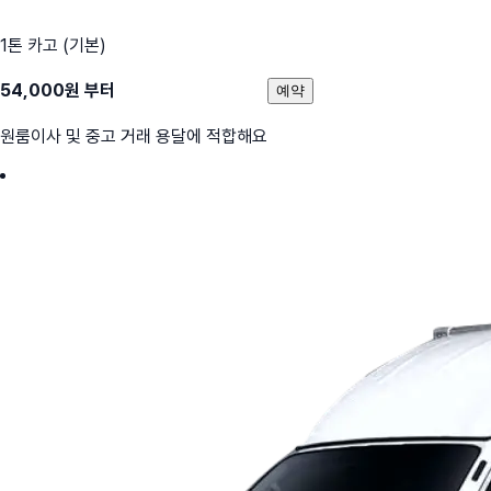
1톤 카고 (기본)
54,000
원 부터
예약
원룸이사 및 중고 거래 용달에 적합해요