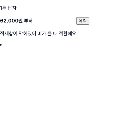
1톤 탑차
62,000
원 부터
예약
적재함이 막혀있어 비가 올 때 적합해요