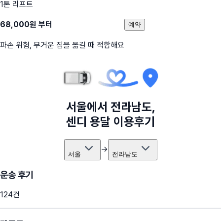
1톤 리프트
68,000
원 부터
예약
파손 위험, 무거운 짐을 옮길 때 적합해요
서울
에서
전라남도
,
센디 용달 이용후기
→
서울
전라남도
운송 후기
124
건