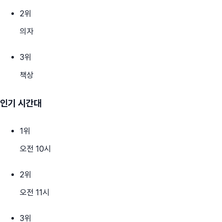
2
위
의자
3
위
책상
인기 시간대
1
위
오전 10시
2
위
오전 11시
3
위