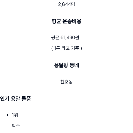
2,844명
평균 운송비용
평균 61,430원
( 1톤 카고 기준 )
용달왕 동네
천호동
인기 용달 물품
1
위
박스