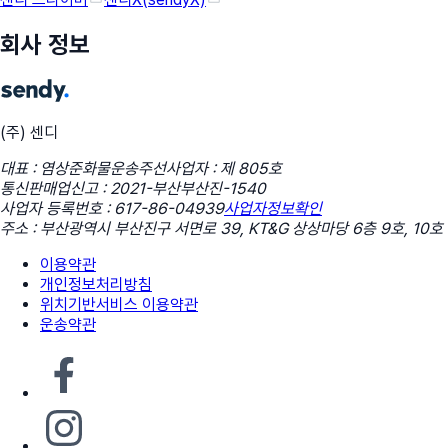
회사 정보
(주) 센디
대표 : 염상준
화물운송주선사업자 : 제 805호
통신판매업신고 : 2021-부산부산진-1540
사업자 등록번호 : 617-86-04939
사업자정보확인
주소 : 부산광역시 부산진구 서면로 39, KT&G 상상마당 6층 9호, 10호
이용약관
개인정보처리방침
위치기반서비스 이용약관
운송약관