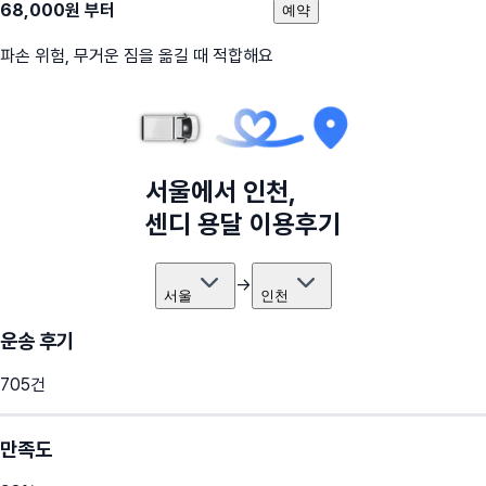
68,000
원 부터
예약
파손 위험, 무거운 짐을 옮길 때 적합해요
서울
에서
인천
,
센디 용달 이용후기
→
서울
인천
운송 후기
705
건
만족도