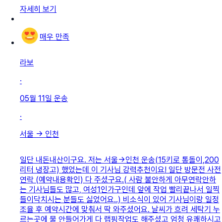
자세히 보기
매우 만족
라보
·
05월 11일
운송
·
서울
→
인천
일단 내돈내산이구요. 저는 서울->인천 운송(15키로 통돌이,200
리터 냉장고) 했었는데 이 기사님 강력추천이요! 일단 방문전 사전
연락 (예약내용확인) 다 주셨구요.( 사람 불안하게 아무연락안하
는 기사님들도 많고, 여성1인가구인데 앞에 작업 빨리끝나서 일찍
들이닥치시는 분들도 싫었어요..) 비소식이 있어 기사님이랑 일정
조율 후 예약시간에 맞춰서 딱 와주셨어요. 날씨가 흐려 세탁기 누
르는곳에 물 안들어가게 다 랩핑작업도 해주셨고 엄청 유쾌하시고