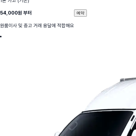
1톤 카고 (기본)
54,000
원 부터
예약
원룸이사 및 중고 거래 용달에 적합해요