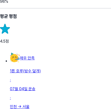
98
%
평균 평점
4.5
점
매우 만족
1톤 호루(방수 덮개)
·
07월 04일
운송
·
인천
→
서울