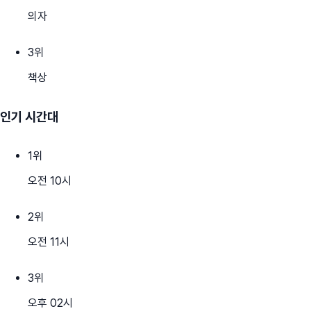
의자
3
위
책상
인기 시간대
1
위
오전 10시
2
위
오전 11시
3
위
오후 02시