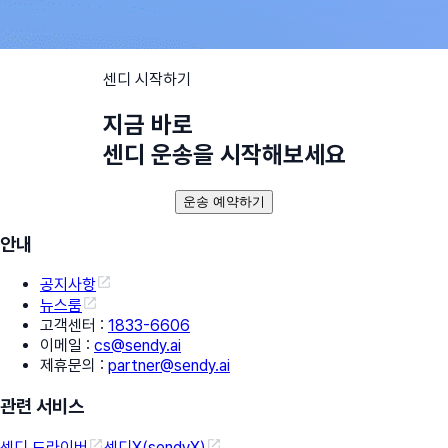
센디 시작하기
지금 바로
센디 운송을 시작해보세요
운송 예약하기
안내
공지사항
뉴스룸
고객센터
:
1833-6606
이메일
:
cs@sendy.ai
제휴문의
:
partner@sendy.ai
관련 서비스
센디 드라이버
센디X(sendyX)