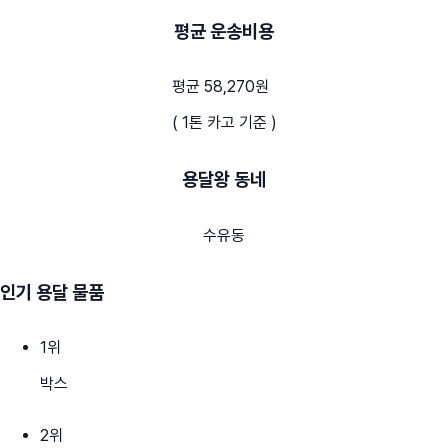
평균 운송비용
평균 58,270원
( 1톤 카고 기준 )
용달왕 동네
수유동
인기 용달 물품
1
위
박스
2
위