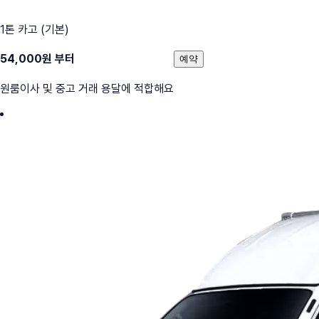
1톤 카고 (기본)
54,000
원 부터
예약
원룸이사 및 중고 거래 용달에 적합해요