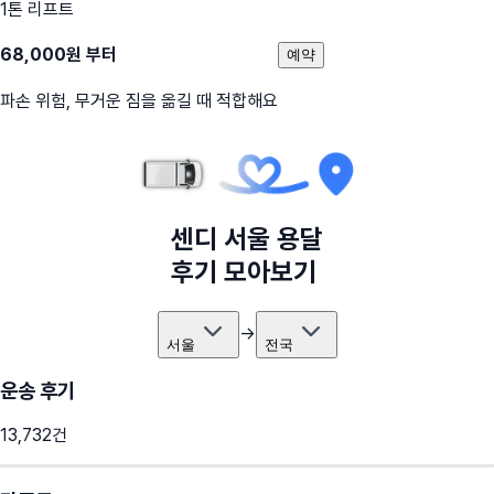
1톤 리프트
68,000
원 부터
예약
파손 위험, 무거운 짐을 옮길 때 적합해요
센디
서울
용달
후기 모아보기
→
서울
전국
운송 후기
13,732
건