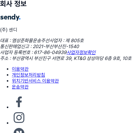
회사 정보
(주) 센디
대표 : 염상준
화물운송주선사업자 : 제 805호
통신판매업신고 : 2021-부산부산진-1540
사업자 등록번호 : 617-86-04939
사업자정보확인
주소 : 부산광역시 부산진구 서면로 39, KT&G 상상마당 6층 9호, 10호
이용약관
개인정보처리방침
위치기반서비스 이용약관
운송약관