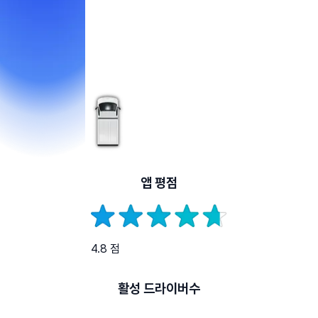
앱 평점
4.8 점
활성 드라이버수