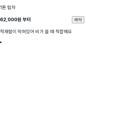
1톤 탑차
62,000
원 부터
예약
적재함이 막혀있어 비가 올 때 적합해요