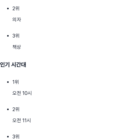
2
위
의자
3
위
책상
인기 시간대
1
위
오전 10시
2
위
오전 11시
3
위