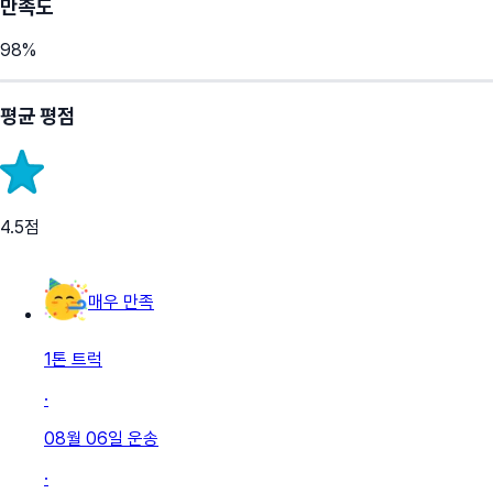
만족도
98
%
평균 평점
4.5
점
매우 만족
1톤 트럭
·
08월 06일
운송
·