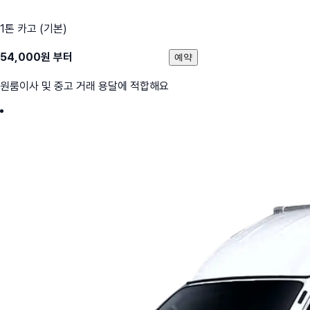
1톤 카고 (기본)
54,000
원 부터
예약
원룸이사 및 중고 거래 용달에 적합해요