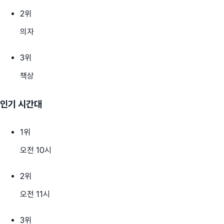
2
위
의자
3
위
책상
인기 시간대
1
위
오전 10시
2
위
오전 11시
3
위