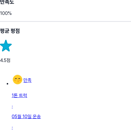
만족도
100
%
평균 평점
4.5
점
만족
1톤 트럭
·
05월 10일
운송
·