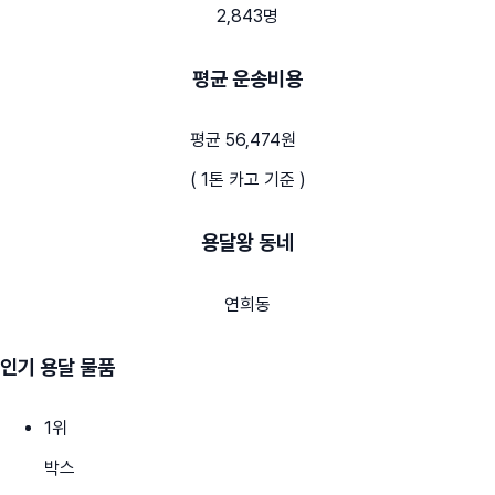
2,843명
평균 운송비용
평균 56,474원
( 1톤 카고 기준 )
용달왕 동네
연희동
인기 용달 물품
1
위
박스