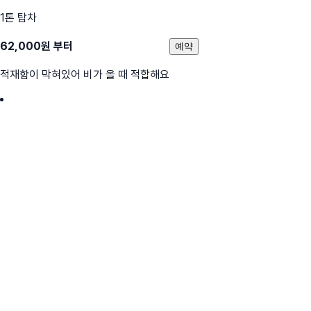
1톤 탑차
62,000
원 부터
예약
적재함이 막혀있어 비가 올 때 적합해요