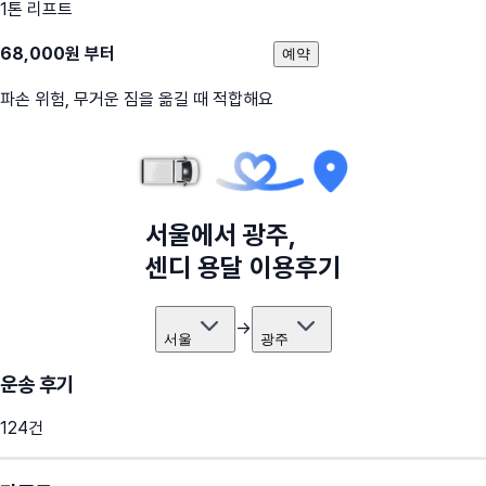
1톤 리프트
68,000
원 부터
예약
파손 위험, 무거운 짐을 옮길 때 적합해요
서울
에서
광주
,
센디 용달 이용후기
→
서울
광주
운송 후기
124
건