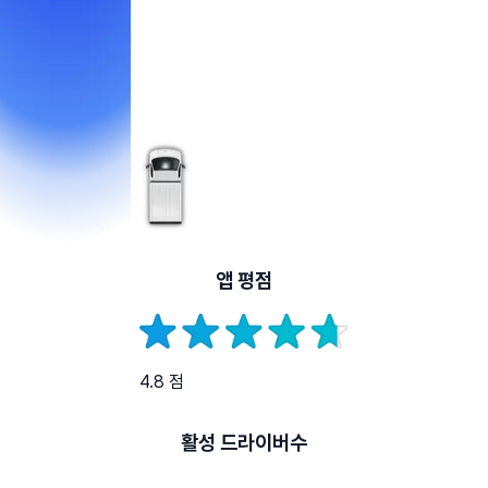
앱 평점
4.8 점
활성 드라이버수