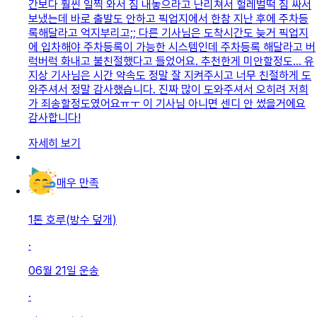
간보다 훨씬 일찍 와서 짐 내놓으라고 난리쳐서 헐레벌떡 짐 싸서
보냈는데 바로 출발도 안하고 픽업지에서 한참 지난 후에 주차등
록해달라고 억지부리고;; 다른 기사님은 도착시간도 늦거 픽업지
에 입차해야 주차등록이 가능한 시스템인데 주차등록 해달라고 버
럭버럭 화내고 불친절했다고 들었어요. 추천한게 미안할정도... 유
지상 기사님은 시간 약속도 정말 잘 지켜주시고 너무 친절하게 도
와주셔서 정말 감사했습니다. 진짜 많이 도와주셔서 오히려 저희
가 죄송할정도였어요ㅠㅜ 이 기사님 아니면 센디 안 썼을거에요
감사합니다!
자세히 보기
매우 만족
1톤 호루(방수 덮개)
·
06월 21일
운송
·