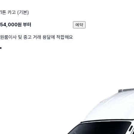
1톤 카고 (기본)
54,000
원 부터
예약
원룸이사 및 중고 거래 용달에 적합해요