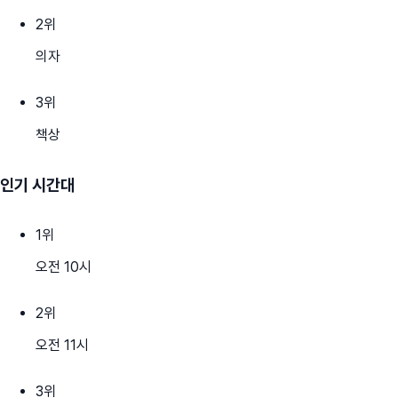
2
위
의자
3
위
책상
인기 시간대
1
위
오전 10시
2
위
오전 11시
3
위