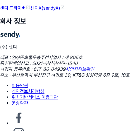
센디 드라이버
센디X(sendyX)
회사 정보
(주) 센디
대표 : 염상준
화물운송주선사업자 : 제 805호
통신판매업신고 : 2021-부산부산진-1540
사업자 등록번호 : 617-86-04939
사업자정보확인
주소 : 부산광역시 부산진구 서면로 39, KT&G 상상마당 6층 9호, 10호
이용약관
개인정보처리방침
위치기반서비스 이용약관
운송약관