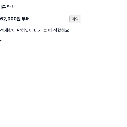
1톤 탑차
62,000
원 부터
예약
적재함이 막혀있어 비가 올 때 적합해요