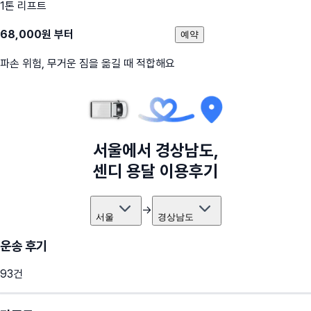
1톤 리프트
68,000
원 부터
예약
파손 위험, 무거운 짐을 옮길 때 적합해요
서울
에서
경상남도
,
센디 용달 이용후기
→
서울
경상남도
운송 후기
93
건