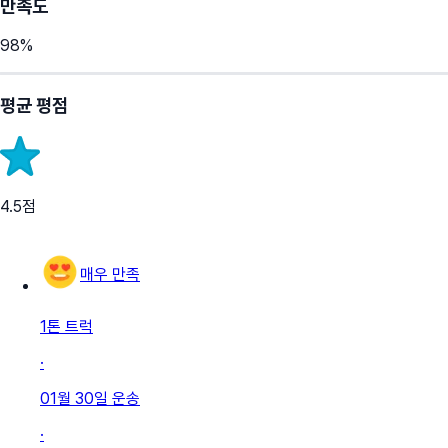
만족도
98
%
평균 평점
4.5
점
매우 만족
1톤 트럭
·
01월 30일
운송
·