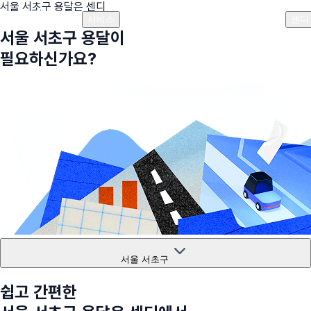
서울 서초구
용달은 센디
플랜안내
비용안내
비용계산기
고객센터
서비스
센디
서울 서초구
용달이
필요하신가요?
서울 서초구
쉽고 간편한