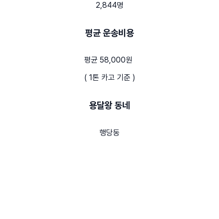
2,844명
평균 운송비용
평균 58,000원
( 1톤 카고 기준 )
용달왕 동네
행당동