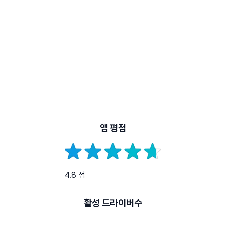
앱 평점
4.8 점
활성 드라이버수