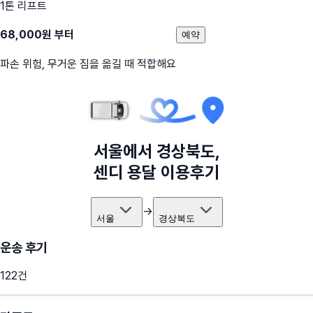
1톤 리프트
68,000
원 부터
예약
파손 위험, 무거운 짐을 옮길 때 적합해요
서울
에서
경상북도
,
센디 용달 이용후기
→
서울
경상북도
운송 후기
122
건