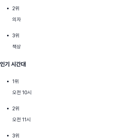
2
위
의자
3
위
책상
인기 시간대
1
위
오전 10시
2
위
오전 11시
3
위