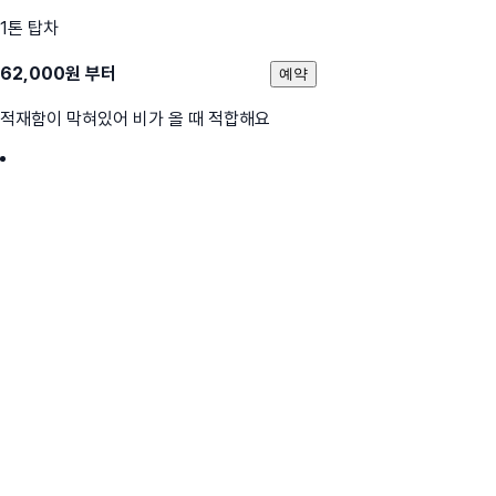
1톤 탑차
62,000
원 부터
예약
적재함이 막혀있어 비가 올 때 적합해요