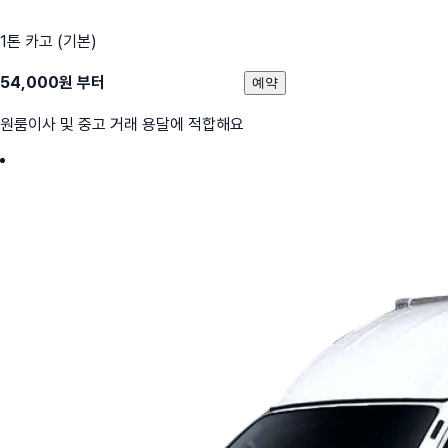
1톤 카고 (기본)
54,000
원 부터
예약
원룸이사 및 중고 거래 용달에 적합해요