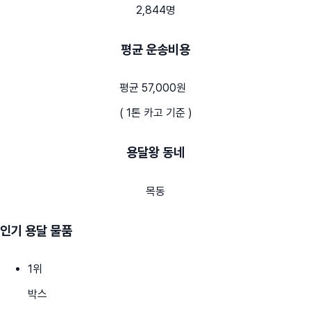
2,844명
평균 운송비용
평균 57,000원
( 1톤 카고 기준 )
용달왕 동네
목동
인기 용달 물품
1
위
박스