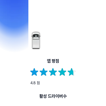
앱 평점
4.8 점
활성 드라이버수