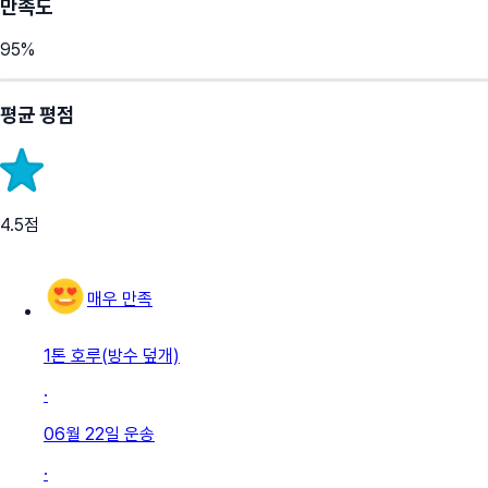
만족도
95
%
평균 평점
4.5
점
매우 만족
1톤 호루(방수 덮개)
·
06월 22일
운송
·