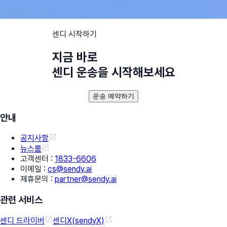
센디 시작하기
지금 바로
센디 운송을 시작해보세요
운송 예약하기
안내
공지사항
뉴스룸
고객센터
:
1833-6606
이메일
:
cs@sendy.ai
제휴문의
:
partner@sendy.ai
관련 서비스
센디 드라이버
센디X(sendyX)