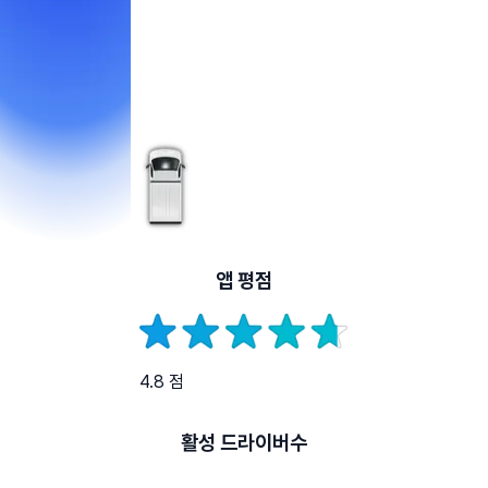
앱 평점
4.8 점
활성 드라이버수