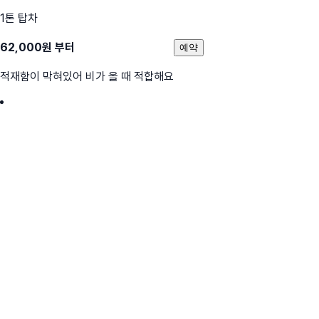
1톤 탑차
62,000
원 부터
예약
적재함이 막혀있어 비가 올 때 적합해요