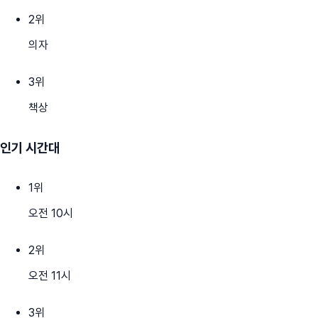
2
위
의자
3
위
책상
인기 시간대
1
위
오전 10시
2
위
오전 11시
3
위