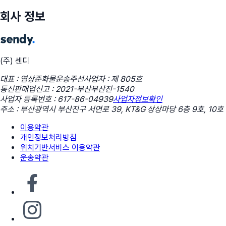
회사 정보
(주) 센디
대표 : 염상준
화물운송주선사업자 : 제 805호
통신판매업신고 : 2021-부산부산진-1540
사업자 등록번호 : 617-86-04939
사업자정보확인
주소 : 부산광역시 부산진구 서면로 39, KT&G 상상마당 6층 9호, 10호
이용약관
개인정보처리방침
위치기반서비스 이용약관
운송약관