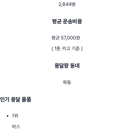
2,844명
평균 운송비용
평균 57,000원
( 1톤 카고 기준 )
용달왕 동네
목동
인기 용달 물품
1
위
박스