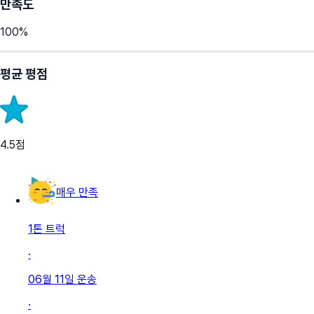
만족도
100
%
평균 평점
4.5
점
매우 만족
1톤 트럭
·
06월 11일
운송
·