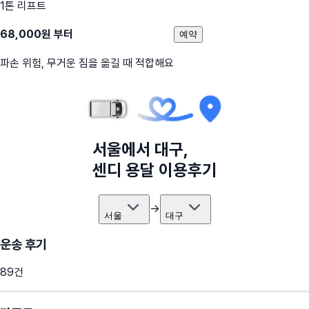
1톤 리프트
68,000
원 부터
예약
파손 위험, 무거운 짐을 옮길 때 적합해요
서울
에서
대구
,
센디 용달 이용후기
→
서울
대구
운송 후기
89
건