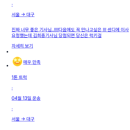
·
서울
→
대구
진짜 너무 좋은 기사님..!!!!다음에도 꼭 만나고싶은 !!! 센디에 이사
요청했는데 김희중기사님 당첨되면 당신은 럭키걸
자세히 보기
매우 만족
1톤 트럭
·
04월 13일
운송
·
서울
→
대구