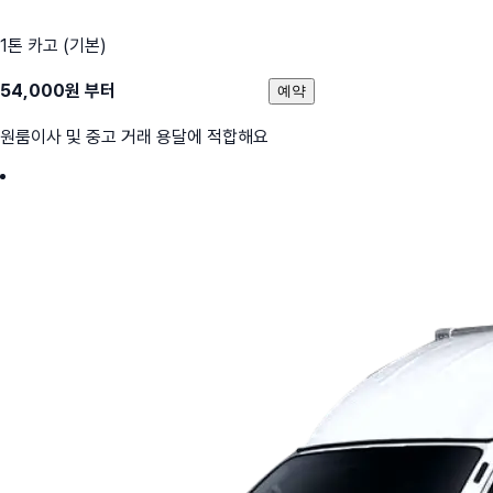
1톤 카고 (기본)
54,000
원 부터
예약
원룸이사 및 중고 거래 용달에 적합해요