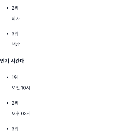
2
위
의자
3
위
책상
인기 시간대
1
위
오전 10시
2
위
오후 03시
3
위