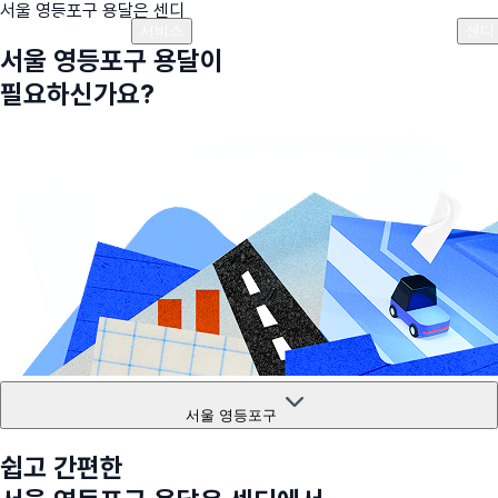
서울 영등포구
용달은 센디
플랜안내
비용안내
비용계산기
고객센터
서비스
센디
서울 영등포구
용달이
필요하신가요?
서울 영등포구
쉽고 간편한