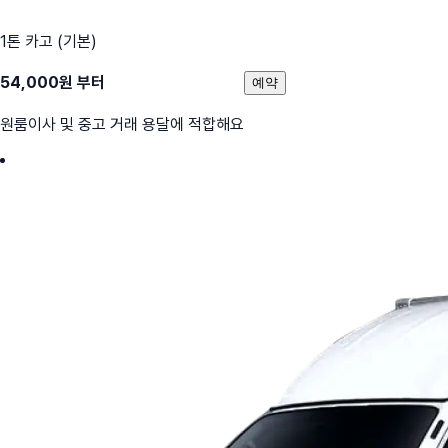
1톤 카고 (기본)
54,000
원 부터
예약
원룸이사 및 중고 거래 용달에 적합해요