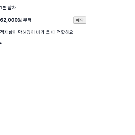
1톤 탑차
62,000
원 부터
예약
적재함이 막혀있어 비가 올 때 적합해요