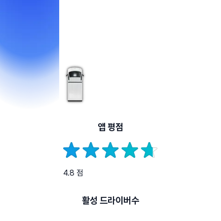
앱 평점
4.8 점
활성 드라이버수