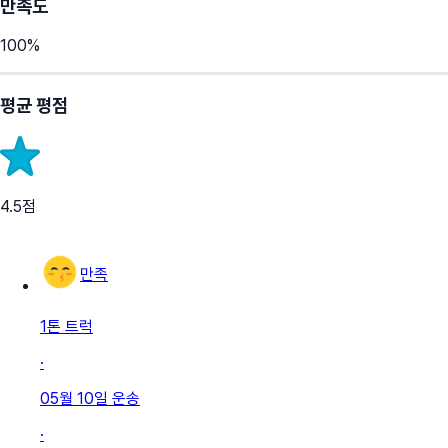
만족도
100
%
평균 평점
4.5
점
만족
1톤 트럭
·
05월 10일
운송
·