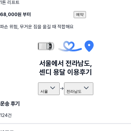
1톤 리프트
68,000
원 부터
예약
파손 위험, 무거운 짐을 옮길 때 적합해요
서울
에서
전라남도
,
센디 용달 이용후기
→
서울
전라남도
운송 후기
124
건